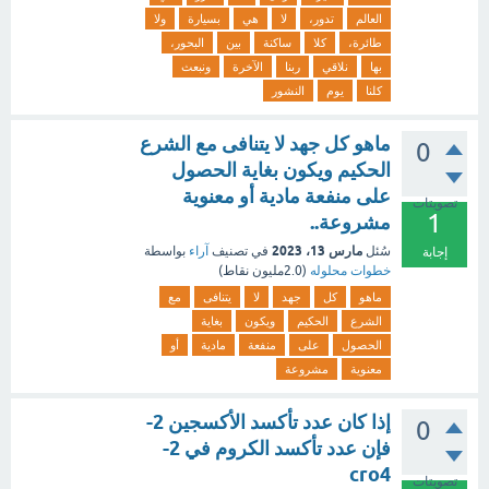
العالم
تدور،
لا
هي
بسيارة
ولا
طائرة،
كلا
ساكنة
بين
البحور،
بها
نلاقي
ربنا
الآخرة
ونبعث
كلنا
يوم
النشور
ماهو كل جهد لا يتنافى مع الشرع
0
الحكيم ويكون بغاية الحصول
على منفعة مادية أو معنوية
تصويتات
1
مشروعة..
مارس 13، 2023
سُئل
في تصنيف
آراء
بواسطة
إجابة
خطوات محلوله
(
2.0مليون
نقاط)
ماهو
كل
جهد
لا
يتنافى
مع
الشرع
الحكيم
ويكون
بغاية
الحصول
على
منفعة
مادية
أو
معنوية
مشروعة
إذا كان عدد تأكسد الأكسجين 2-
0
فإن عدد تأكسد الكروم في 2-
cro4
تصويتات