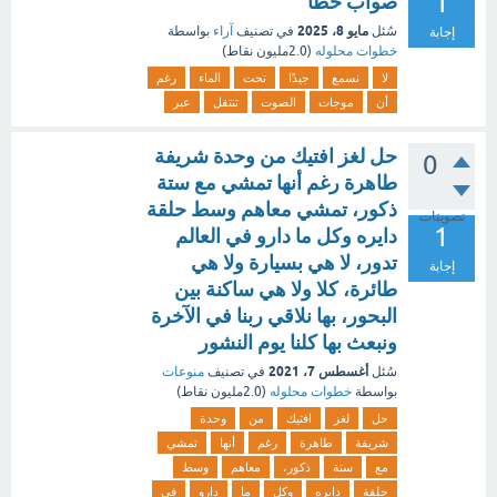
1
صواب خطأ
مايو 8، 2025
سُئل
في تصنيف
آراء
بواسطة
إجابة
خطوات محلوله
(
2.0مليون
نقاط)
لا
نسمع
جيدًا
تحت
الماء
رغم
أن
موجات
الصوت
تنتقل
عبر
حل لغز افتيك من وحدة شريفة
0
طاهرة رغم أنها تمشي مع ستة
ذكور، تمشي معاهم وسط حلقة
تصويتات
1
دايره وكل ما دارو في العالم
تدور، لا هي بسيارة ولا هي
إجابة
طائرة، كلا ولا هي ساكنة بين
البحور، بها نلاقي ربنا في الآخرة
ونبعث بها كلنا يوم النشور
أغسطس 7، 2021
سُئل
في تصنيف
منوعات
بواسطة
خطوات محلوله
(
2.0مليون
نقاط)
حل
لغز
افتيك
من
وحدة
شريفة
طاهرة
رغم
أنها
تمشي
مع
ستة
ذكور،
معاهم
وسط
حلقة
دايره
وكل
ما
دارو
في