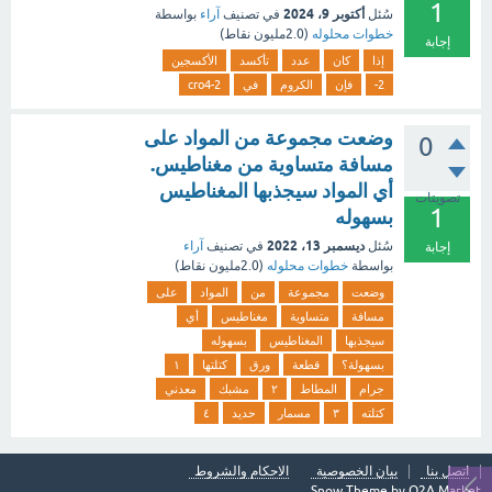
1
أكتوبر 9، 2024
سُئل
في تصنيف
آراء
بواسطة
خطوات محلوله
(
2.0مليون
نقاط)
إجابة
إذا
كان
عدد
تأكسد
الأكسجين
2-
فإن
الكروم
في
2-cro4
وضعت مجموعة من المواد على
0
مسافة متساوية من مغناطيس.
أي المواد سيجذبها المغناطيس
تصويتات
1
بسهوله
ديسمبر 13، 2022
سُئل
في تصنيف
آراء
إجابة
بواسطة
خطوات محلوله
(
2.0مليون
نقاط)
وضعت
مجموعة
من
المواد
على
مسافة
متساوية
مغناطيس
أي
سيجذبها
المغناطيس
بسهوله
بسهولة؟
قطعة
ورق
كتلتها
١
جرام
المطاط
٢
مشبك
معدني
كتلته
٣
مسمار
حديد
٤
اتصل بنا
بيان الخصوصية
الاحكام والشروط
Snow Theme by
Q2A Market