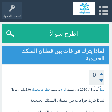
تسجيل الدخول
اطرح سؤالاً
لماذا يترك فراغات بين قطبان السكك
الحديدية
0
تصويتات
سُئل
مايو 13، 2020
في تصنيف
آراء
بواسطة
خطوات محلوله
(
2.0مليون
نقاط)
لماذا يترك فراغات بين قطبان السكك الحديدية.