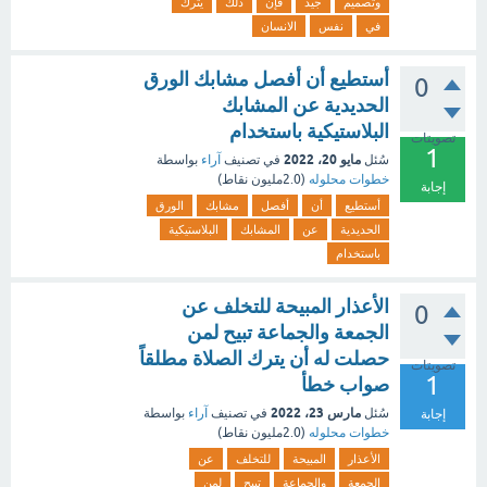
وتصميم
جيد
فإن
ذلك
يترك
في
نفس
الانسان
أستطيع أن أفصل مشابك الورق
0
الحديدية عن المشابك
البلاستيكية باستخدام
تصويتات
1
مايو 20، 2022
سُئل
في تصنيف
آراء
بواسطة
خطوات محلوله
(
2.0مليون
نقاط)
إجابة
أستطيع
أن
أفصل
مشابك
الورق
الحديدية
عن
المشابك
البلاستيكية
باستخدام
الأعذار المبيحة للتخلف عن
0
الجمعة والجماعة تبيح لمن
حصلت له أن يترك الصلاة مطلقاً
تصويتات
1
صواب خطأ
مارس 23، 2022
سُئل
في تصنيف
آراء
بواسطة
إجابة
خطوات محلوله
(
2.0مليون
نقاط)
الأعذار
المبيحة
للتخلف
عن
الجمعة
والجماعة
تبيح
لمن