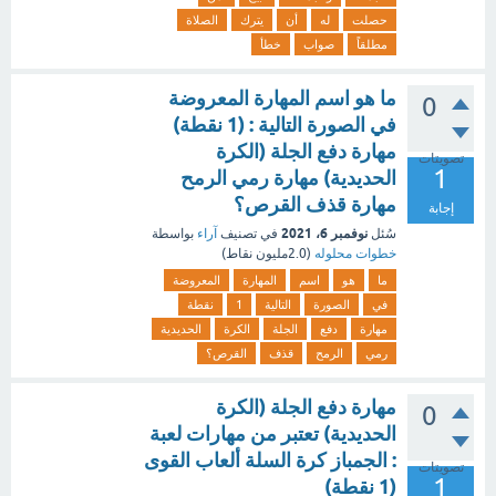
حصلت
له
أن
يترك
الصلاة
مطلقاً
صواب
خطأ
ما هو اسم المهارة المعروضة
0
في الصورة التالية : (1 نقطة)
مهارة دفع الجلة (الكرة
تصويتات
1
الحديدية) مهارة رمي الرمح
مهارة قذف القرص؟
إجابة
نوفمبر 6، 2021
سُئل
في تصنيف
آراء
بواسطة
خطوات محلوله
(
2.0مليون
نقاط)
ما
هو
اسم
المهارة
المعروضة
في
الصورة
التالية
1
نقطة
مهارة
دفع
الجلة
الكرة
الحديدية
رمي
الرمح
قذف
القرص؟
مهارة دفع الجلة (الكرة
0
الحديدية) تعتبر من مهارات لعبة
: الجمباز كرة السلة ألعاب القوى
تصويتات
1
(1 نقطة)