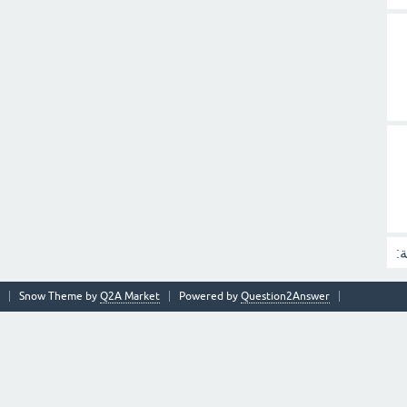
:
Snow Theme by
Q2A Market
Powered by
Question2Answer