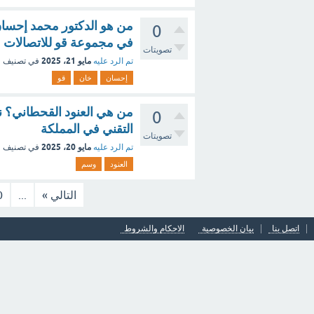
من هو الدكتور محمد إحسان
0
في مجموعة قو للاتصالات
تصويتات
مايو 21، 2025
تم الرد عليه
في تصنيف
ف
إحسان
خان
قو
من هي العنود القحطاني؟ 
0
التقني في المملكة
تصويتات
مايو 20، 2025
تم الرد عليه
في تصنيف
ف
العنود
وسم
التالي »
...
0
اتصل بنا
بيان الخصوصية
الاحكام والشروط