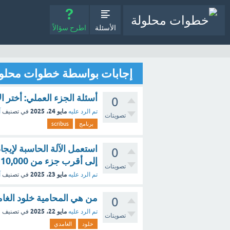
الأسئلة
اطرح سؤالاً
إجابات بواسطة خطوات محلو
أسئلة الجزء العملي: أختر الإجابة ا
0
مايو 24، 2025
تم الرد عليه
في تصنيف
آ
تصويتات
برنامج
scribus
استعمل الآلة الحاسبة لإيجاد
0
إلى أقرب جزء من 10,000
تصويتات
مايو 23، 2025
تم الرد عليه
في تصنيف
آ
من هي المحامية خلود الغامد
0
مايو 22، 2025
تم الرد عليه
في تصنيف
ف
تصويتات
خلود
الغامدي