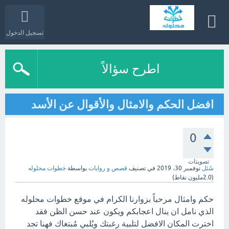
تسجيل الدخول
اطرح سؤالاً
افضل الحكم والامثال والأقوال عن الأسد
0
تصويتات
سُئل
نوفمبر 30، 2019
في تصنيف
قصص و روايات
بواسطة
خطوات محلوله
(
2.0مليون
نقاط)
حكم وامثال مرحباً بزوارنا الكرام في موقع خطوات محلوله
الذي نامل ان ينال اعجابكم ويكون عند حسن الظن فقد
اخترت المكان الافضل لتلبية رغبتك ويُلبي مُبتغاك فهنا تجد