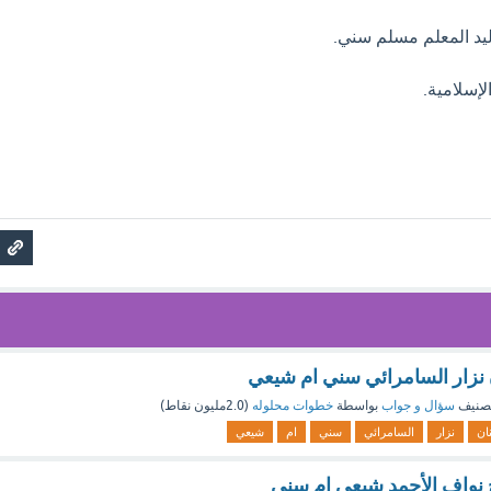
يد المعلم مسلم سني.
الإسلامية.
ن نزار السامرائي سني ام شيعي
صنيف
سؤال و جواب
بواسطة
خطوات محلوله
(
2.0مليون
نقاط)
نان
نزار
السامرائي
سني
ام
شيعي
خ نواف الأحمد شيعي ام سني