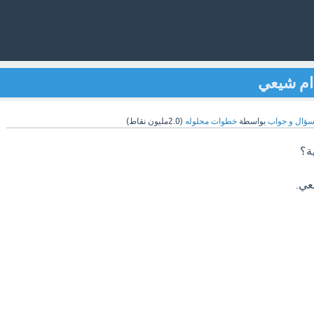
 ام شيعي
ؤال و جواب
بواسطة
خطوات محلوله
(
2.0مليون
نقاط)
ية؟
عي.