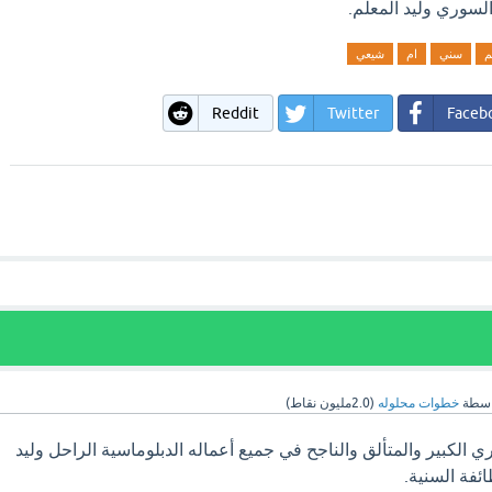
السوري وليد المعلم.
م
سني
ام
شيعي
Reddit
Twitter
Faceb
اسطة
خطوات محلوله
(
2.0مليون
نقاط)
ري الكبير والمتألق والناجح في جميع أعماله الدبلوماسية الراحل وليد
ائفة السنية.