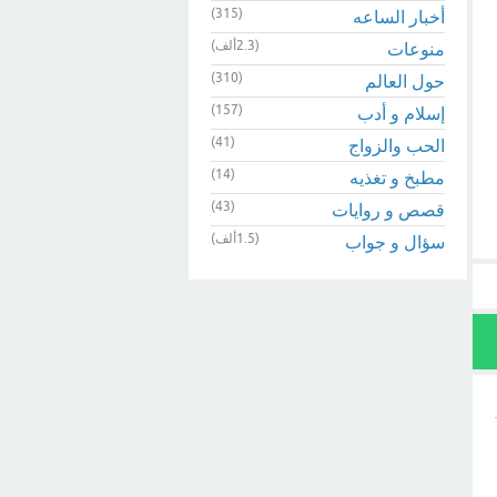
(315)
أخبار الساعه
(2.3ألف)
منوعات
(310)
حول العالم
(157)
إسلام و أدب
(41)
الحب والزواج
(14)
مطبخ و تغذيه
(43)
قصص و روايات
(1.5ألف)
سؤال و جواب