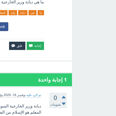
ما هي ديانة وزير الخارجية 
ما
هي
ديانة
وليد
المعل
ook
1
إجابة واحدة
تم الرد عليه
نوفمبر 16، 2020
بو
0
تصويتات
ديانة وزير الخارجية السو
المعلم هو الإسلام من الط