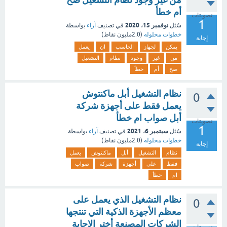
أم خطأ
تصويتات
1
نوفمبر 15، 2020
سُئل
في تصنيف
آراء
بواسطة
خطوات محلوله
(
2.0مليون
نقاط)
إجابة
يمكن
لجهاز
الحاسب
ان
يعمل
من
غير
وجود
نظام
التشغيل
صح
أم
خطأ
نظام التشغيل أبل ماكنتوش
0
يعمل فقط على أجهزة شركة
أبل صواب ام خطأ
تصويتات
1
سبتمبر 6، 2021
سُئل
في تصنيف
آراء
بواسطة
خطوات محلوله
(
2.0مليون
نقاط)
إجابة
نظام
التشغيل
أبل
ماكنتوش
يعمل
فقط
على
أجهزة
شركة
صواب
ام
خطأ
نظام التشغيل الذي يعمل على
0
معظم الأجهزة الذكية التي تنتجها
الشركات المصنعة أختر الإجابة