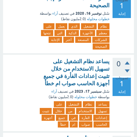
تصويتات
1
الصحيحة
نوفمبر 16، 2020
سُئل
في تصنيف
آراء
بواسطة
إجابة
خطوات محلوله
(
2.0مليون
نقاط)
نظام
التشغيل
الذي
يعمل
على
معظم
الأجهزة
الذكية
التي
تنتجها
الشركات
المصنعة
أختر
الإجابة
الصحيحة
يساعد نظام التشغيل على
0
تسهيل الاستخدام من خلال
تثبيت إعدادات الفأرة في جميع
تصويتات
1
أجهزة الحاسب صواب ام خطأ
سبتمبر 17، 2023
سُئل
في تصنيف
آراء
إجابة
بواسطة
خطوات محلوله
(
2.0مليون
نقاط)
يساعد
نظام
التشغيل
على
تسهيل
الاستخدام
من
خلال
تثبيت
إعدادات
الفأرة
في
جميع
أجهزة
الحاسب
صواب
ام
خطأ