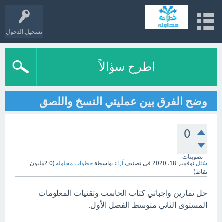
تسجيل الدخول
اطرح سؤالاً
وضح الفرق بين عمليتي النسخ واللصق
0
تصويتات
سُئل
نوفمبر 18، 2020
في تصنيف
آراء
بواسطة
خطوات محلوله
(
2.0مليون
نقاط)
حل تمارين واجباتي كتاب الحاسب وتقنيات المعلومات
المستوى الثاني متوسط الفصل الأول.