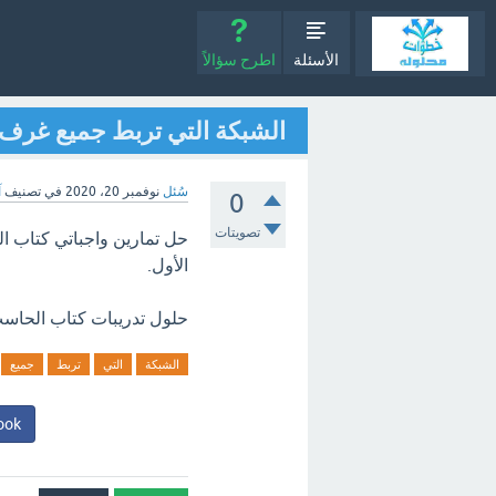
الأسئلة
اطرح سؤالاً
الشبكة التي تربط جميع غرف 
سُئل
نوفمبر 20، 2020
في تصنيف
آ
0
تصويتات
الأول.
حلول تدريبات كتاب الحاسب
الشبكة
التي
تربط
جميع
ook