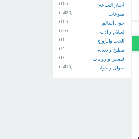
(315)
أخبار الساعه
(2.3ألف)
منوعات
(310)
حول العالم
(157)
إسلام و أدب
(41)
الحب والزواج
(14)
مطبخ و تغذيه
(43)
قصص و روايات
(1.5ألف)
سؤال و جواب