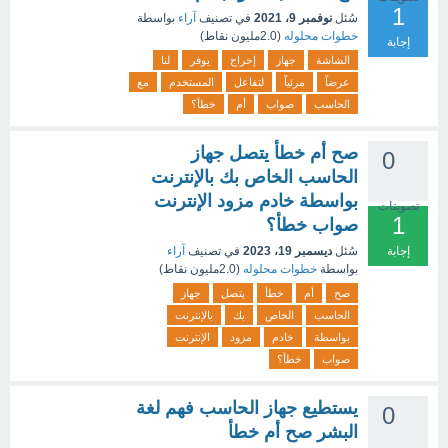
1
سُئل
نوفمبر 9، 2021
في تصنيف
آراء
بواسطة
خطوات محلوله
(
2.0مليون
نقاط)
إجابة
الشاشة
جهاز
إخراج
يوفر
لنا
عرضاً
مرئياً
لتفاعل
المستخدم
مع
الحاسب
صواب
أم
خطأ؟
صح أم خطأ يتصل جهاز
0
الحاسب الخاص بك بالإنترنت
بواسطة خادم مزود الإنترنت
تصويتات
1
صواب خطأ؟
إجابة
سُئل
ديسمبر 19، 2023
في تصنيف
آراء
بواسطة
خطوات محلوله
(
2.0مليون
نقاط)
صح
أم
خطأ
يتصل
جهاز
الحاسب
الخاص
بك
بالإنترنت
بواسطة
خادم
مزود
الإنترنت
صواب
خطأ؟
يستطيع جهاز الحاسب فهم لغة
0
البشر صح أم خطأ