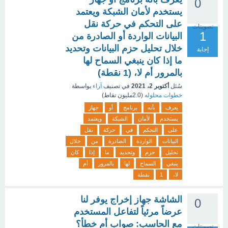
0
يستخدم لأمان الشبكة ويعتمد
على التحكم في حركة نقل
تصويتات
1
البيانات الواردة أو الصادرة من
خلال تحليل حزم البيانات وتحديد
إجابة
ما إذا كان ينبغي السماح لها
بالمرور أم لا، (1 نقطة)
سُئل
أكتوبر 2، 2021
في تصنيف
آراء
بواسطة
خطوات محلوله
(
2.0مليون
نقاط)
يعرف
بأنه
برنامج
أو
جهاز
يستخدم
لأمان
الشبكة
ويعتمد
على
التحكم
في
حركة
نقل
البيانات
الواردة
الصادرة
من
خلال
تحليل
حزم
وتحديد
ما
إذا
كان
ينبغي
السماح
لها
بالمرور
أم
لا،
1
نقطة
الشاشة جهاز إخراج يوفر لنا
0
عرضاً مرئياً لتفاعل المستخدم
مع الحاسب: صواب أم خطأ؟
تصويتات