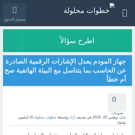
تسجيل الدخول
اطرح سؤالاً
جهاز المودم يعدل الإشارات الرقمية الصادرة
عن الحاسب بما يتناسل مع البيئة الهاتفية صح
أم خطأ
0
تصويتات
سُئل
نوفمبر 20، 2020
في تصنيف
آراء
بواسطة
خطوات محلوله
(
2.0مليون
نقاط)