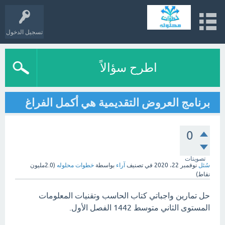
تسجيل الدخول
اطرح سؤالاً
برنامج العروض التقديمية هي أكمل الفراغ
0
تصويتات
سُئل
نوفمبر 22، 2020
في تصنيف
آراء
بواسطة
خطوات محلوله
(
2.0مليون
نقاط)
حل تمارين واجباتي كتاب الحاسب وتقنيات المعلومات
المستوى الثاني متوسط 1442 الفصل الأول.