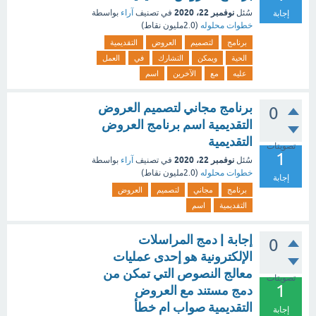
نوفمبر 22، 2020
سُئل
في تصنيف
آراء
بواسطة
إجابة
خطوات محلوله
(
2.0مليون
نقاط)
برنامج
لتصميم
العروض
التقديمية
الحية
ويمكن
التشارك
في
العمل
عليه
مع
الآخرين
اسم
برنامج مجاني لتصميم العروض
0
التقديمية اسم برنامج العروض
التقديمية
تصويتات
1
نوفمبر 22، 2020
سُئل
في تصنيف
آراء
بواسطة
خطوات محلوله
(
2.0مليون
نقاط)
إجابة
برنامج
مجاني
لتصميم
العروض
التقديمية
اسم
إجابة | دمج المراسلات
0
الإلكترونية هو إحدى عمليات
معالج النصوص التي تمكن من
تصويتات
1
دمج مستند مع العروض
التقديمية صواب ام خطأ
إجابة