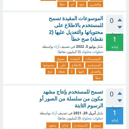
والتخزين
صح
ام
خطأ
الموسوعات المقيدة تسمح
0
للمستخدم بالاطلاع على
محتوياتها والتعديل عليها (2
تصويتات
1
نقطة) صح خطأ
يوليو 5، 2022
سُئل
في تصنيف
آراء
بواسطة
إجابة
خطوات محلوله
(
2.0مليون
نقاط)
الموسوعات
المقيدة
تسمح
للمستخدم
بالاطلاع
على
محتوياتها
والتعديل
عليها
2
نقطة
صح
خطأ
تسمح للمستخدم بإنتاج مشهد
0
مكون من سلسلة من الصور أو
الرسوم الثابتة
تصويتات
1
أبريل 20، 2021
سُئل
في تصنيف
آراء
بواسطة
خطوات محلوله
(
2.0مليون
نقاط)
إجابة
تسمح
للمستخدم
بإنتاج
مشهد