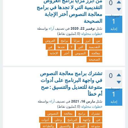
من ابرز مزايا برامج العروض
0
التقديمية التي لا تجدها في برامج
معالجة النصوص أختر الإجابة
تصويتات
1
الصحيحة
نوفمبر 22، 2020
سُئل
في تصنيف
آراء
بواسطة
إجابة
خطوات محلوله
(
2.0مليون
نقاط)
من
ابرز
مزايا
برامج
العروض
التقديمية
التي
لا
تجدها
في
معالجة
النصوص
أختر
الإجابة
الصحيحة
تشترك برامج معالجة النصوص
0
في واجهة البرنامج على أدوات
متنوعة للتعديل والتنسيق : صح
تصويتات
1
أم خطأ
مارس 16، 2021
سُئل
في تصنيف
آراء
بواسطة
إجابة
خطوات محلوله
(
2.0مليون
نقاط)
تشترك
برامج
معالجة
النصوص
في
واجهة
البرنامج
وعلى
أدوات
متنوعة
للتعديل
والتنسيق
والطباعة