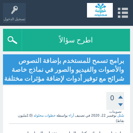
تسجيل الدخول
اطرح سؤالاً
برامج تسمح للمستخدم بإضافة النصوص
والأصوات والفيديو والصور في نماذج خاصة
شرائح مع توفير أدوات لإضافة مؤثرات مختلفة
0
تصويتات
سُئل
نوفمبر 22، 2020
في تصنيف
آراء
بواسطة
خطوات محلوله
(
2.0مليون
نقاط)