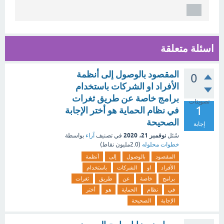
اسئلة متعلقة
المقصود بالوصول إلى أنظمة
0
الأفراد او الشركات باستخدام
برامج خاصة عن طريق ثغرات
تصويتات
1
في نظام الحماية هو أختر الإجابة
الصحيحة
إجابة
نوفمبر 21، 2020
سُئل
في تصنيف
آراء
بواسطة
خطوات محلوله
(
2.0مليون
نقاط)
المقصود
بالوصول
إلى
أنظمة
الأفراد
او
الشركات
باستخدام
برامج
خاصة
عن
طريق
ثغرات
في
نظام
الحماية
هو
أختر
الإجابة
الصحيحة