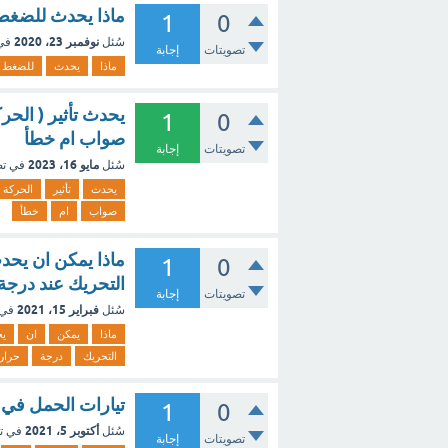
ماذا يحدث للضغط 
1
0
نوفمبر 23، 2020
سُئل
في
تصويتات
إجابة
ماذا
يحدث
للضغط
يحدث تأثير ( الحر
1
0
صواب ام خطأ
تصويتات
إجابة
مايو 16، 2023
سُئل
في ت
يحدث
تأثير
الحركة
صواب
ام
خطأ
ماذا يمكن ان يحد
1
0
التحريك عند درجة
تصويتات
إجابة
فبراير 15، 2021
سُئل
في 
ماذا
يمكن
ان
ي
التحريك
درجة
حرار
تيارات الحمل في 
1
0
أكتوبر 5، 2021
سُئل
في ت
تصويتات
إجابة