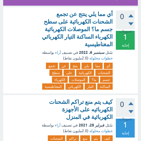
أي مما يلي ينتج عن تجمع
0
الشحنات الكهربائية على سطح
جسم ما؟ الموصلات الكهربائية
تصويتات
1
الكهرباء الساكنة التيار الكهربائي
المغناطيسية
إجابة
سبتمبر 6، 2022
سُئل
في تصنيف
آراء
بواسطة
خطوات محلوله
(
2.0مليون
نقاط)
أي
مما
يلي
ينتج
عن
تجمع
الشحنات
الكهربائية
على
سطح
جسم
ما؟
الموصلات
الكهرباء
الساكنة
التيار
الكهربائي
المغناطيسية
كيف يتم منع تراكم الشحنات
0
الكهربائيه على الأجهزة
الكهربائية في المنزل
تصويتات
1
فبراير 28، 2021
سُئل
في تصنيف
آراء
بواسطة
خطوات محلوله
(
2.0مليون
نقاط)
إجابة
كيف
يتم
منع
تراكم
الشحنات