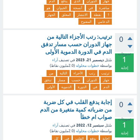
جهاز
الدوران
الذي
يدفع
الدم
مباشرة
في
أنسجة
الحيوان
هو
1
نقطة
الانتشار
المغلق
الجهاز
الدعامي
المفتوح
ترتيب: رتب الأجزاء التالية من
0
جهاز الدوران حسب مسار تدفق
الدم في الدورة الدموية الأولى
تصويتات
1
ديسمبر 21، 2023
سُئل
في تصنيف
آراء
بواسطة
خطوات محلوله
(
2.0مليون
نقاط)
إجابة
ترتيب
رتب
الأجزاء
التالية
من
جهاز
الدوران
حسب
مسار
تدفق
الدم
في
الدورة
الدموية
الأولى
إجابة يدفع القلب في كل ضربة
0
من ضرباته كمية متغيرة من الدم
صواب ام خطأ
تصويتات
1
سبتمبر 12، 2022
سُئل
في تصنيف
آراء
بواسطة
خطوات محلوله
(
2.0مليون
نقاط)
إجابة
إجابة
يدفع
القلب
في
كل