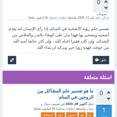
0
تصويتات
تم الرد عليه
يناير 12، 2020
بواسطة
خطوات محلوله
(
2.0مليون
نقاط)
تفسير حلم رؤية الأضحية في المنام، إذا رأى الإنسان انه يقدم
أضحية ويضحي بها فهذا يدل على الوفاء بالنذر والخلاص من
الشدائد، وإن كان فقيرا اغناه الله ، وإن كان خائفا أمنه الله
من خوفه، فهذه رؤيا خير وبركة ان شاء الله.
اسئلة متعلقة
ما هو تفسير حلم المشاكل بين
0
الزوجين في المنام
أكتوبر 29، 2020
سُئل
في تصنيف
سؤال و
تصويتات
1
جواب
بواسطة
خطوات محلوله
(
2.0مليون
نقاط)
ما
هو
تفسير
حلم
المشاكل
إجابة