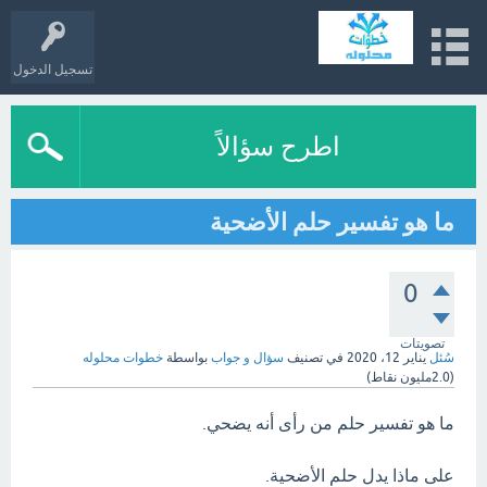
تسجيل الدخول
اطرح سؤالاً
ما هو تفسير حلم الأضحية
0
تصويتات
سُئل
يناير 12، 2020
في تصنيف
سؤال و جواب
بواسطة
خطوات محلوله
(
2.0مليون
نقاط)
ما هو تفسير حلم من رأى أنه يضحي.
على ماذا يدل حلم الأضحية.