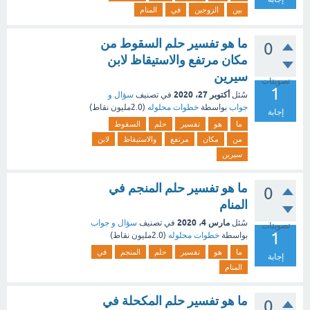
بين
الزوجين
في
المنام
ما هو تفسير حلم السقوط من
0
مكان مرتفع والاستيقاظ لابن
سيرين
تصويتات
1
أكتوبر 27، 2020
سُئل
في تصنيف
سؤال و
جواب
بواسطة
خطوات محلوله
(
2.0مليون
نقاط)
إجابة
ما
هو
تفسير
حلم
السقوط
من
مكان
مرتفع
والاستيقاظ
لابن
سيرين
ما هو تفسير حلم المنجم في
0
المنام
مارس 4، 2020
سُئل
في تصنيف
سؤال و جواب
تصويتات
1
بواسطة
خطوات محلوله
(
2.0مليون
نقاط)
ما
هو
تفسير
حلم
المنجم
في
إجابة
المنام
ما هو تفسير حلم المكحلة في
0