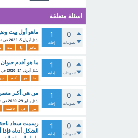
اسئلة متعلقة
ماهو أول بيت وضع 
1
0
أبريل 5، 2022
سُئل
في ت
تصويتات
إجابة
ماهو
أول
بيت
و
ما هو أقدم حيوان
1
0
أبريل 21، 2020
سُئل
في 
تصويتات
إجابة
ما
هو
أقدم
حيو
من هي أكبر معمرة
1
0
يناير 29، 2020
سُئل
في ت
تصويتات
إجابة
من
هي
فاطمة
رسمت سعاد باحة 
1
0
الشكل أدناه فإذا 
تصويتات
إجابة