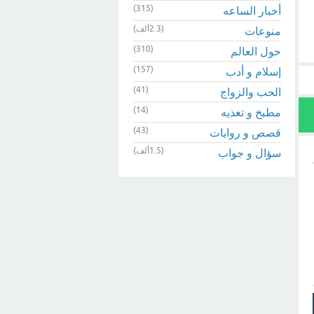
(315)
أخبار الساعه
(2.3ألف)
منوعات
(310)
حول العالم
(157)
إسلام و أدب
(41)
الحب والزواج
(14)
مطبخ و تغذيه
(43)
قصص و روايات
(1.5ألف)
سؤال و جواب