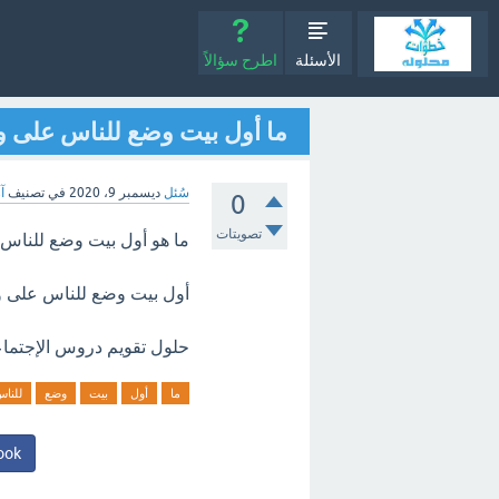
الأسئلة
اطرح سؤالاً
ما أول بيت وضع للناس على 
سُئل
ديسمبر 9، 2020
في تصنيف
آ
0
تصويتات
ما هو أول بيت وضع للناس
أول بيت وضع للناس على و
حلول تقويم دروس الإجتما
ما
أول
بيت
وضع
للنا
ook