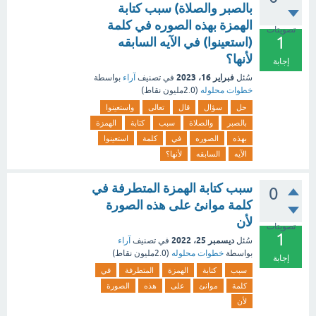
بالصبر والصلاة) سبب كتابة
الهمزة بهذه الصوره في كلمة
تصويتات
1
(استعينوا) في الآيه السابقه
لأنها؟
إجابة
فبراير 16، 2023
سُئل
في تصنيف
آراء
بواسطة
خطوات محلوله
(
2.0مليون
نقاط)
حل
سؤال
قال
تعالى
واستعينوا
بالصبر
والصلاة
سبب
كتابة
الهمزة
بهذه
الصوره
في
كلمة
استعينوا
الآيه
السابقه
لأنها؟
سبب كتابة الهمزة المتطرفة في
0
كلمة موانئ على هذه الصورة
لأن
تصويتات
1
ديسمبر 25، 2022
سُئل
في تصنيف
آراء
بواسطة
خطوات محلوله
(
2.0مليون
نقاط)
إجابة
سبب
كتابة
الهمزة
المتطرفة
في
كلمة
موانئ
على
هذه
الصورة
لأن