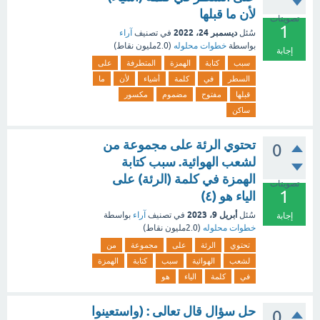
لأن ما قبلها
تصويتات
1
ديسمبر 24، 2022
سُئل
في تصنيف
آراء
بواسطة
خطوات محلوله
(
2.0مليون
نقاط)
إجابة
سبب
كتابة
الهمزة
المتطرفة
على
السطر
في
كلمة
أشياء
لأن
ما
قبلها
مفتوح
مضموم
مكسور
ساكن
تحتوي الرئة على مجموعة من
0
لشعب الهوائية. سبب كتابة
الهمزة في كلمة (الرئة) على
تصويتات
1
الياء هو (٤)
أبريل 9، 2023
سُئل
في تصنيف
آراء
بواسطة
إجابة
خطوات محلوله
(
2.0مليون
نقاط)
تحتوي
الرئة
على
مجموعة
من
لشعب
الهوائية
سبب
كتابة
الهمزة
في
كلمة
الياء
هو
حل سؤال قال تعالى : (واستعينوا
0