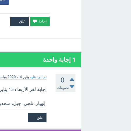
1
إجابة واحدة
تم الرد عليه
يناير 14، 2020
بواس
0
تصويتات
إجابة لغز الأربعاء 15 يناير 2020 كلمات كراش. الاجابه هي
إنهيار، ثلجي، جبل، منحدر