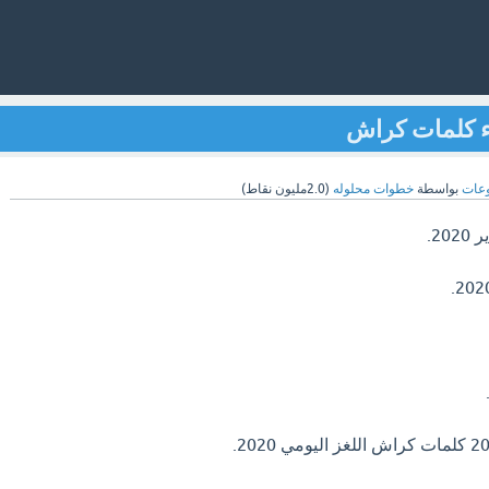
عات
بواسطة
خطوات محلوله
(
2.0مليون
نقاط)