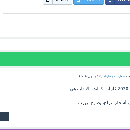
طة
خطوات محلوله
(
2.0مليون
نقاط)
، أشجار، تزلج، يصرخ، يهرب.