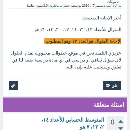
تصويتات
تم الرد عليه
ديسمبر 17، 2020
بواسطة
خطوات محلوله
(
2.0مليون
نقاط)
أختر الإجابة الصحيحة.
المنوال للأعداد ١٣، ٢٢، ١٤، ١٣، ٣٠، ١٣، ٢٢ هو.
الإجابة المنوال هو العدد ١٣ وهو المطلوب.
عزيزي التلميذ نحن في موقع خطواات محلووله نقدم الحلول
لأي سؤال ثقافي أو دراسي في أي مادة دراسية ضعه لنا في
تعليق وسنجيب عليه بإذن الله.
اسئلة متعلقة
المتوسط الحسابي للأعداد ١٤،
0
٢، ١٣، ٧ هو