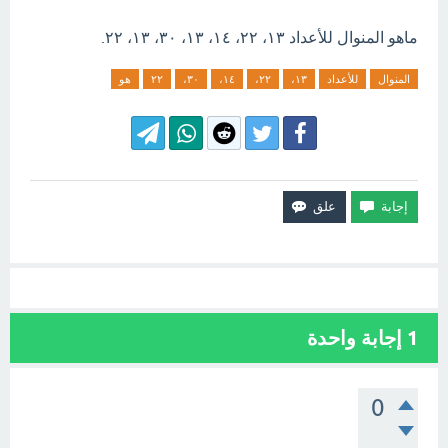
ماهو المنوال للأعداد ١٣، ٢٢، ١٤، ١٣، ٣٠، ١٣، ٢٢.
المنوال
للأعداد
١٣،
٢٢،
١٤،
٣٠،
٢٢
هو
1
إجابة واحدة
0