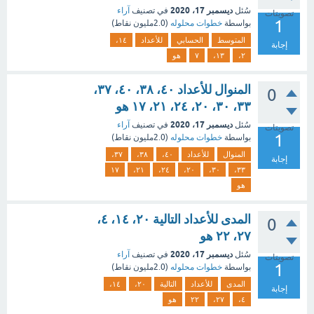
ديسمبر 17، 2020
سُئل
في تصنيف
آراء
تصويتات
1
بواسطة
خطوات محلوله
(
2.0مليون
نقاط)
المتوسط
الحسابي
للأعداد
١٤،
إجابة
٢،
١٣،
٧
هو
المنوال للأعداد ٤٠، ٣٨، ٤٠، ٣٧،
0
٣٣، ٣٠، ٢٠، ٢٤، ٢١، ١٧ هو
ديسمبر 17، 2020
سُئل
في تصنيف
آراء
تصويتات
1
بواسطة
خطوات محلوله
(
2.0مليون
نقاط)
المنوال
للأعداد
٤٠،
٣٨،
٣٧،
إجابة
١٧
٢١،
٢٤،
٢٠،
٣٠،
٣٣،
هو
المدى للأعداد التالية ٢٠، ١٤، ٤،
0
٢٧، ٢٢ هو
ديسمبر 17، 2020
سُئل
في تصنيف
آراء
تصويتات
1
بواسطة
خطوات محلوله
(
2.0مليون
نقاط)
المدى
للأعداد
التالية
٢٠،
١٤،
إجابة
٤،
٢٧،
٢٢
هو