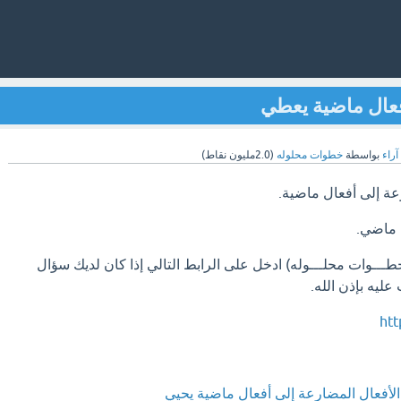
فعال ماضية يعطي
آراء
بواسطة
خطوات محلوله
(
2.0مليون
نقاط)
عة إلى أفعال ماضية.
 ماضي.
ــوات محلـــوله) ادخل على الرابط التالي إذا كان لديك سؤال
ليه بإذن الله.
htt
لأفعال المضارعة إلى أفعال ماضية يحيي