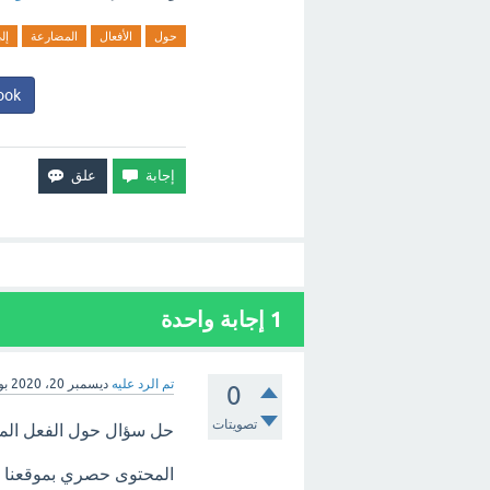
حول
الأفعال
المضارعة
إل
ook
1
إجابة واحدة
تم الرد عليه
ديسمبر 20، 2020
بو
0
تصويتات
حل سؤال حول الفعل ال
المحتوى حصري بموقعنا (خ