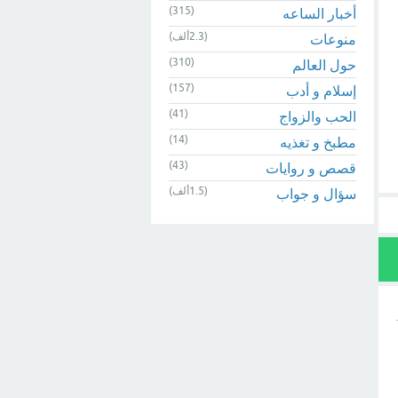
(315)
أخبار الساعه
(2.3ألف)
منوعات
(310)
حول العالم
(157)
إسلام و أدب
(41)
الحب والزواج
(14)
مطبخ و تغذيه
(43)
قصص و روايات
(1.5ألف)
سؤال و جواب