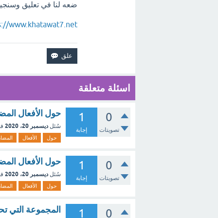
ضعه لنا في تعليق وسنجيب
s://www.khatawat7.net
اسئلة متعلقة
حول الأفعال المض
1
0
ديسمبر 20، 2020
سُئل
في
تصويتات
إجابة
حول
الأفعال
المضا
حول الأفعال المض
1
0
ديسمبر 20، 2020
سُئل
في
تصويتات
إجابة
حول
الأفعال
المضا
المجموعة التي تح
1
0