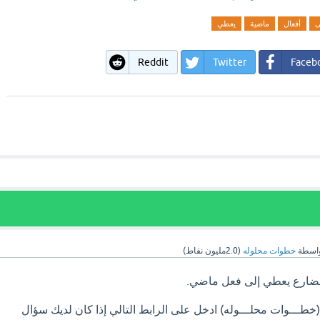
ى
أفعال
ماضية
يعطي
Reddit
Twitter
Faceb
اسطة
خطوات محلوله
(
2.0مليون
نقاط)
مضارع يعطي إلى فعل ماضي.
طـــوات محلـــوله) ادخل على الرابط التالي إذا كان لديك سؤال