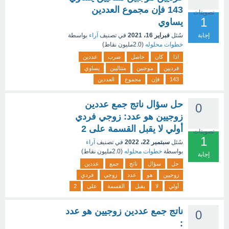
143 فإن مجموع العددين
تصويتات
1
يساوي
إجابة
سُئل
فبراير 16، 2021
في تصنيف
آراء
بواسطة
خطوات محلوله
(
2.0مليون
نقاط)
اذا
كان
حاصل
ضرب
عددين
فرديين
موجبين
متتاليين
يساوي
143
فإن
مجموع
العددين
حل سؤال ناتج جمع عددين
0
زوجيين هو عدد: زوجي فردي
أولي لا يقبل القسمة على 2
تصويتات
1
سُئل
سبتمبر 22، 2022
في تصنيف
آراء
بواسطة
خطوات محلوله
(
2.0مليون
نقاط)
إجابة
حل
سؤال
ناتج
جمع
عددين
زوجيين
هو
عدد
زوجي
فردي
أولي
لا
يقبل
القسمة
على
2
ناتج جمع عددين زوجيين هو عدد
0
: