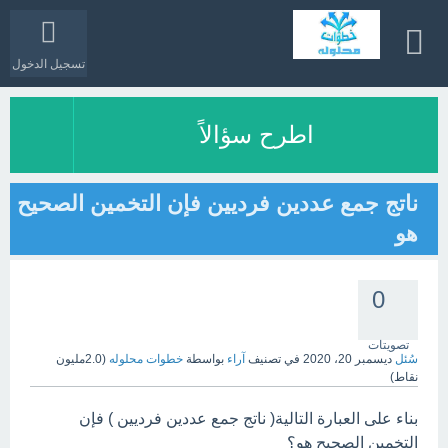
تسجيل الدخول
اطرح سؤالاً
ناتج جمع عددين فرديين فإن التخمين الصحيح
هو
0
تصويتات
سُئل
ديسمبر 20، 2020
في تصنيف
آراء
بواسطة
خطوات محلوله
(
2.0مليون
نقاط)
بناء على العبارة التالية( ناتج جمع عددين فرديين ) فإن
التخمين الصحيح هو؟