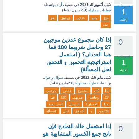
سُئل
أكتوبر 8، 2021
في تصنيف
آراء
بواسطة
تصويتات
1
خطوات محلوله
(
2.0مليون
نقاط)
ناتج
جمع
عددين
زوجيين
هو
إجابة
عدد
إذا كان مجموع عددين موجبين
0
27 وحاصل ضربهما 180 فما
هما العددان؟ ( استعمل
تصويتات
1
استراتيجية التخمين و التحقق
لحل المسألة)
إجابة
سُئل
مايو 15، 2022
في تصنيف
سؤال و جواب
بواسطة
خطوات محلوله
(
2.0مليون
نقاط)
إذا
كان
مجموع
عددين
موجبين
27
وحاصل
ضربهما
180
فما
هما
العددان؟
استعمل
استراتيجية
التخمين
و
التحقق
لحل
المسألة
إذا استعمل خالد النماذج فإن
0
ناتج جمع الكسور المتشابهة هو