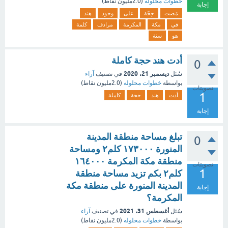
خطوات محلوله
(
2.0مليون
نقاط)
إجابة
مَضت
حِجّة
على
وجود
هند
في
مكة
المكرمة
مرادف
كلمة
هو
سنة
أدت هند حجة كاملة
0
ديسمبر 21، 2020
سُئل
في تصنيف
آراء
بواسطة
خطوات محلوله
(
2.0مليون
نقاط)
تصويتات
1
أدت
هند
حجة
كاملة
إجابة
تبلغ مساحة منطقة المدينة
0
المنورة ١٧٣٠٠٠ كلم٢ ومساحة
منطقة مكة المكرمة ١٦٤٠٠٠
تصويتات
1
كلم٢ بكم تزيد مساحة منطقة
المدينة المنورة على منطقة مكة
إجابة
المكرمة؟
أغسطس 31، 2021
سُئل
في تصنيف
آراء
بواسطة
خطوات محلوله
(
2.0مليون
نقاط)