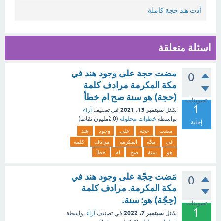
أدت هند حجة كاملة
اسئلة متعلقة
مضت حجة على وجود هند في
0
مكة المكرمة مرادف كلمة
(حجة) هو سنة صح ام خطأ
تصويتات
1
سبتمبر 13، 2021
سُئل
في تصنيف
آراء
بواسطة
خطوات محلوله
(
2.0مليون
نقاط)
إجابة
مضت
حجة
على
وجود
هند
في
مكة
المكرمة
مرادف
كلمة
هو
سنة
صح
ام
خطأ
مَضت حِجّة على وجود هند في
0
مكة المكرمة. مرادف كلمة
(حِجّة) هو: سنة.
تصويتات
1
سبتمبر 7، 2022
سُئل
في تصنيف
آراء
بواسطة