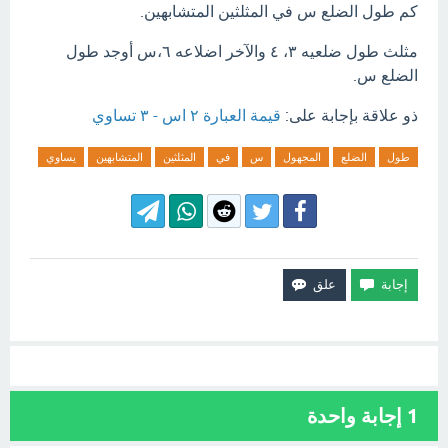
كم طول الضلع س في المثلثين المتشابهين.
مثلث طول ضلعيه ٣، ٤ والآخر اضلاعه ٦،س أوجد طول
الضلع س.
ذو علاقة بإجابة على:
قيمة العبارة ٢ اس - ٣ تساوي
طول
الضلع
المجهول
س
في
المثلثين
المتشابهين
يساوي
1
إجابة واحدة