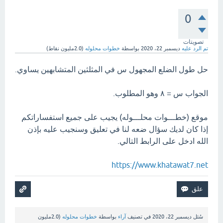
0
تصويتات
تم الرد عليه
ديسمبر 22، 2020
بواسطة
خطوات محلوله
(
2.0مليون
نقاط)
حل طول الضلع المجهول س في المثلثين المتشابهين يساوي.
الجواب س = ٨ وهو المطلوب.
موقع (خطـــوات محلـــوله) يجيب على جميع استفساراتكم
إذا كان لديك سؤال ضعه لنا في تعليق وسنجيب عليه بإذن
الله ادخل على الرابط التالي.
https://www.khatawat7.net
سُئل
ديسمبر 22، 2020
في تصنيف
آراء
بواسطة
خطوات محلوله
(
2.0مليون