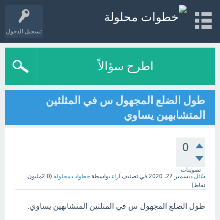
تسجيل الدخول
اطرح سؤالاً
طول الضلع المجهول س في المثلثين
المتشابهين يساوي
0
تصويتات
سُئل
ديسمبر 22، 2020
في تصنيف
آراء
بواسطة
خطوات محلوله
(
2.0مليون
نقاط)
طول الضلع المجهول س في المثلثين المتشابهين يساوي.