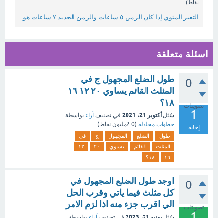
نقاط)
التغير المئوي إذا كان الزمن ٥ ساعات والزمن الجديد ٧ ساعات هو
اسئلة متعلقة
طول الضلع المجهول ج في
0
المثلث القائم يساوي ٢٠ ١٢ ١٦
١٨؟
تصويتات
1
أكتوبر 21، 2021
سُئل
في تصنيف
آراء
بواسطة
خطوات محلوله
(
2.0مليون
نقاط)
إجابة
طول
الضلع
المجهول
ج
في
المثلث
القائم
يساوي
٢٠
١٢
١٦
١٨؟
اوجد طول الضلع المجهول في
0
كل مثلث فيما ياتي وقرب الحل
الي اقرب جزء منه اذا لزم الامر
تصويتات
1
يونيو 21، 2023
سُئل
في تصنيف
آراء
بواسطة