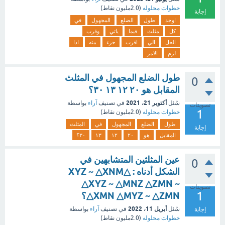
خطوات محلوله
(
2.0مليون
نقاط)
إجابة
اوجد
طول
الضلع
المجهول
في
كل
مثلث
فيما
ياتي
وقرب
الحل
الي
اقرب
جزء
منه
اذا
لزم
الامر
طول الضلع المجهول في المثلث
0
المقابل هو ٢٠ ١٢ ١٣ ٣٠؟
أكتوبر 21، 2021
سُئل
في تصنيف
آراء
بواسطة
تصويتات
1
خطوات محلوله
(
2.0مليون
نقاط)
طول
الضلع
المجهول
في
المثلث
إجابة
المقابل
هو
٢٠
١٢
١٣
٣٠؟
عين المثلثين المتشابهين في
0
الشكل أدناه : △XYZ ~ △XNM
△XYZ ~ △MNZ △ZMN ~
تصويتات
1
△XMN △MYZ ~ △ZMN؟
أبريل 11، 2022
سُئل
في تصنيف
آراء
بواسطة
إجابة
خطوات محلوله
(
2.0مليون
نقاط)