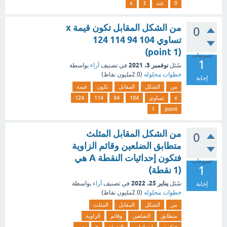
0
عند
3
x
من الشكل المقابل تكون قيمة x
0
تساوي 104 94 114 124
(point 1)
تصويتات
1
نوفمبر 3، 2021
سُئل
في تصنيف
آراء
بواسطة
خطوات محلوله
(
2.0مليون
نقاط)
إجابة
من
الشكل
المقابل
تكون
قيمة
x
تساوي
104
94
114
124
1
point
من الشكل المقابل المثلث
0
متطابق الضلعين وقائم الزاوية
فتكون إحداثيات النقطة A هي
تصويتات
1
(1 نقطة)
يناير 25، 2022
سُئل
في تصنيف
آراء
بواسطة
إجابة
خطوات محلوله
(
2.0مليون
نقاط)
من
الشكل
المقابل
المثلث
متطابق
الضلعين
وقائم
الزاوية