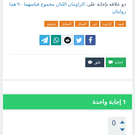
ذو علاقة بإجابة على:
الزاويتان اللتان مجموع قياسهما ٩٠ هما
زوايتان
قيمة
الزاوية
في
الشكل
المقابل
تساوي
1
إجابة واحدة
0