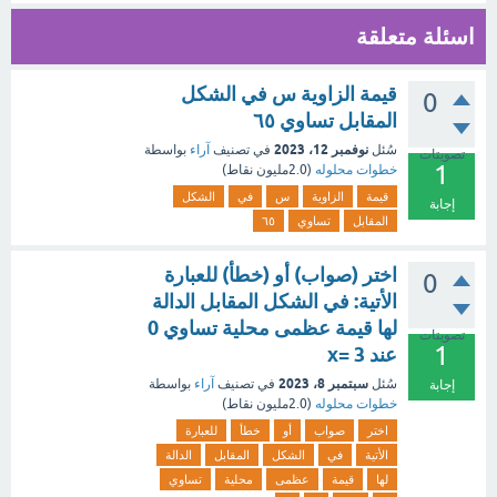
اسئلة متعلقة
قيمة الزاوية س في الشكل
0
المقابل تساوي ٦٥
نوفمبر 12، 2023
سُئل
في تصنيف
آراء
بواسطة
تصويتات
1
خطوات محلوله
(
2.0مليون
نقاط)
قيمة
الزاوية
س
في
الشكل
إجابة
المقابل
تساوي
٦٥
اختر (صواب) أو (خطأ) للعبارة
0
الأتية: في الشكل المقابل الدالة
لها قيمة عظمى محلية تساوي 0
تصويتات
1
عند 3 =x
سبتمبر 8، 2023
سُئل
في تصنيف
آراء
بواسطة
إجابة
خطوات محلوله
(
2.0مليون
نقاط)
اختر
صواب
أو
خطأ
للعبارة
الأتية
في
الشكل
المقابل
الدالة
لها
قيمة
عظمى
محلية
تساوي