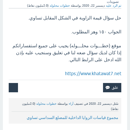
تصويتات
تم الرد عليه
ديسمبر 22، 2020
بواسطة
خطوات محلوله
(
2.0مليون
نقاط)
حل سؤال قيمة الزاوية في الشكل المقابل تساوي.
الجواب ١٥٠ وهز المطلوب.
موقع (خطـــوات محلـــوله) يجيب على جميع استفساراتكم
إذا كان لديك سؤال ضعه لنا في تعليق وسنجيب عليه بإذن
الله ادخل على الرابط التالي.
https://www.khatawat7.net
سُئل
ديسمبر 22، 2020
في تصنيف
آراء
بواسطة
خطوات محلوله
(
2.0مليون
نقاط)
مجموع قياسات الزوايا الداخلية للمضلع السداسي تساوي