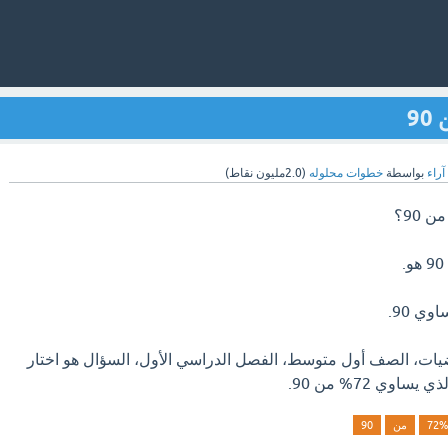
آراء
بواسطة
خطوات محلوله
(
2.0مليون
نقاط)
يات، الصف أول متوسط، الفصل الدراسي الأول، السؤال هو اختار
اوي 72% من 90.
72%
من
90