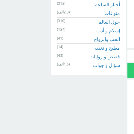
(315)
أخبار الساعه
(2.3ألف)
منوعات
(310)
حول العالم
(157)
إسلام و أدب
(41)
الحب والزواج
(14)
مطبخ و تغذيه
(43)
قصص و روايات
(1.5ألف)
سؤال و جواب