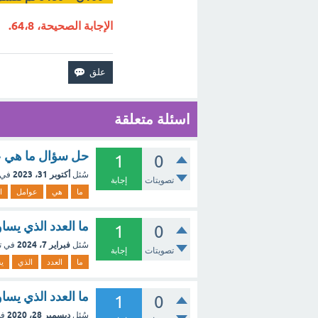
الإجابة الصحيحة، 64،8.
اسئلة متعلقة
حل سؤال ما هي عوا
1
0
أكتوبر 31، 2023
سُئل
في 
تصويتات
إجابة
ما
هي
عوامل
ا
ما العدد الذي يساوي ٧٪؜ م
1
0
فبراير 7، 2024
سُئل
في ت
تصويتات
إجابة
ما
العدد
الذي
ي
ما العدد الذي يساوي 5٪ م
1
0
ديسمبر 28، 2020
سُئل
في