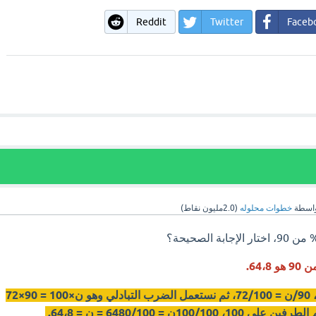
Reddit
Twitter
Faceb
اسطة
خطوات محلوله
(
2.0مليون
نقاط)
إجابة السؤال هي كالتالي، 90/ن = 72/100، ثم نستعمل الضرب التبادلي وهو ن×100 = 90×72