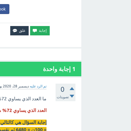
ook
1
إجابة واحدة
تم الرد عليه
ديسمبر 28، 2020
بو
0
تصويتات
ما العدد الذي يساوي 72% من 90، اختار الإجابة الصحيحة؟
العدد الذي يساوي 72% من 90 هو 64،8.
= 100ن = 6480 ثم نقسم الطرفين على 100، 100/100ن = 6480/100 = ن = 64،8.