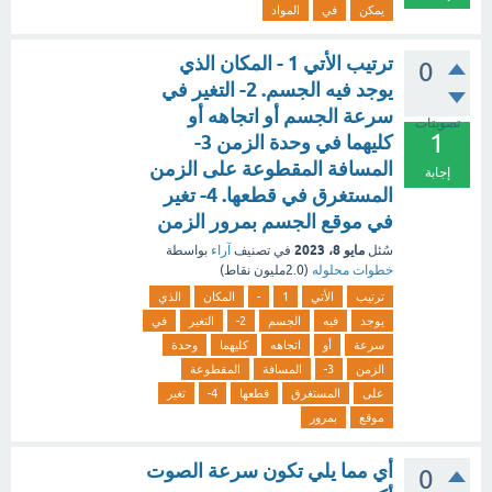
يمكن
في
المواد
ترتيب الأتي 1 - المكان الذي
0
يوجد فيه الجسم. 2- التغير في
سرعة الجسم أو اتجاهه أو
تصويتات
1
كليهما في وحدة الزمن 3-
المسافة المقطوعة على الزمن
إجابة
المستغرق في قطعها. 4- تغير
في موقع الجسم بمرور الزمن
مايو 8، 2023
سُئل
في تصنيف
آراء
بواسطة
خطوات محلوله
(
2.0مليون
نقاط)
ترتيب
الأتي
1
-
المكان
الذي
يوجد
فيه
الجسم
2-
التغير
في
سرعة
أو
اتجاهه
كليهما
وحدة
الزمن
3-
المسافة
المقطوعة
على
المستغرق
قطعها
4-
تغير
موقع
بمرور
أي مما يلي تكون سرعة الصوت
0