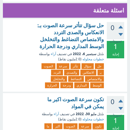
اسئلة متعلقة
حل سؤال تتأثر سرعة الصوت بـ:
0
الانعكاس والصدى التردد
والامتصاص التضاغط والتخلخل
تصويتات
1
الوسط المداري ودرجة الحرارة
سبتمبر 6، 2022
سُئل
في تصنيف
آراء
بواسطة
إجابة
خطوات محلوله
(
2.0مليون
نقاط)
حل
سؤال
تتأثر
سرعة
الصوت
بـ
الانعكاس
والصدى
التردد
والامتصاص
التضاغط
والتخلخل
الوسط
المداري
ودرجة
الحرارة
تكون سرعة الصوت اكبر ما
0
يمكن في المواد
مايو 30، 2022
سُئل
في تصنيف
آراء
بواسطة
تصويتات
1
خطوات محلوله
(
2.0مليون
نقاط)
تكون
سرعة
الصوت
اكبر
ما
إجابة