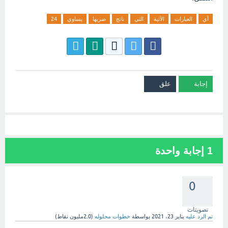
أي
العبارات
الآتية
التي
ناتج
ضربها
يساوي
24
1
إجابة واحدة
0
تصويتات
تم الرد عليه
يناير 23، 2021
بواسطة
خطوات محلوله
(
2.0مليون
نقاط)