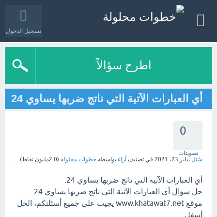
تسجيل الدخول
اطرح سؤالاً
أي العبارات الآتية التي ناتج ضربها يساوي 24
0
تصويتات
سُئل
يناير 23، 2021
في تصنيف
آراء
بواسطة
خطوات محلوله
(
2.0مليون
نقاط)
أي العبارات الآتية التي ناتج ضربها يساوي 24.
حل سؤال أي العبارات الآتية التي ناتج ضربها يساوي 24.
موقع www.khatawat7.net يجيب على جميع أسئلتكم، الحل
أسفل.