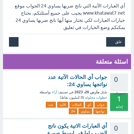
أي العبارات الآتية التي ناتج ضربها يساوي 24 الجواب موقع
www.khatawat7.net يجيب على جميع أسئلتكم، نحتاج
خيارات العبارات لكي نختار منها أيها ناتج ضربها يساوي 24
يمكنكم وضع الخيارات في تعليق
اسئلة متعلقة
جواب أي الحالات الآتية عدد
0
نواتجها يساوي 24:
سُئل
مارس 26، 2023
في تصنيف
آراء
بواسطة
تصويتات
1
خطوات محلوله
(
2.0مليون
نقاط)
جواب
أي
الحالات
الآتية
عدد
إجابة
نواتجها
يساوي
24
أي العبارات الاتية يكون ناتج
0
الضرب لها في ابسط صورة