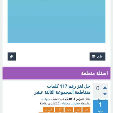
اسئلة متعلقة
حل لغز رقم 117 كلمات
0
متقاطعة المجموعة الثالثة عشر
فبراير 3، 2020
سُئل
في تصنيف
منوعات
تصويتات
1
بواسطة
خطوات محلوله
(
2.0مليون
نقاط)
حل
لغز
رقم
117
كلمات
إجابة