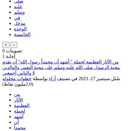
صلى
عليه
وسلم
في
مدخل
الوحدة
الخامسة
تصويتات
0
إجابة
1
من الآثار العظيمة لجملة " أشهد أن محمداً رسول الله" أن نقدم
محبة الرسول صلى الله عليه وسلم على محبة النفس والوالدين
والناس أجمعين $
سُئل
سبتمبر 17، 2023
في تصنيف
آراء
بواسطة
خطوات محلوله
(
2.0مليون
نقاط)
من
الآثار
العظيمة
لجملة
أشهد
أن
محمداً