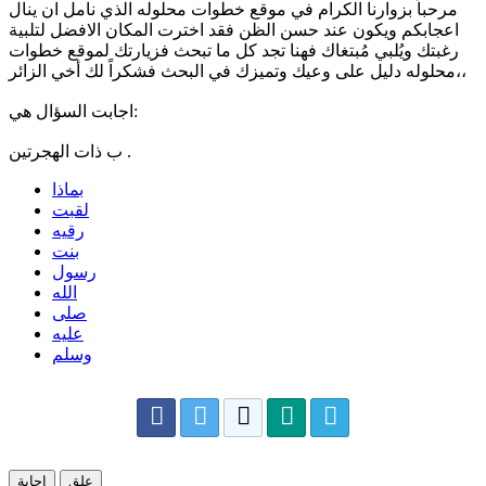
مرحباً بزوارنا الكرام في موقع خطوات محلوله الذي نامل ان ينال
اعجابكم ويكون عند حسن الظن فقد اخترت المكان الافضل لتلبية
رغبتك ويُلبي مُبتغاك فهنا تجد كل ما تبحث فزيارتك لموقع خطوات
محلوله دليل على وعيك وتميزك في البحث فشكراً لك أخي الزائر،،
اجابت السؤال هي:
ب ذات الهجرتين .
بماذا
لقبت
رقيه
بنت
رسول
الله
صلى
عليه
وسلم