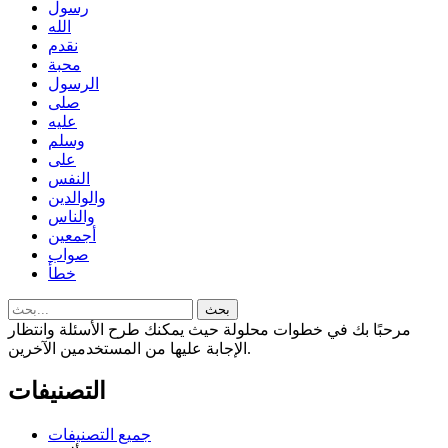
رسول
الله
نقدم
محبة
الرسول
صلى
عليه
وسلم
على
النفس
والوالدين
والناس
أجمعين
صواب
خطأ
مرحبًا بك في خطوات محلولة حيث يمكنك طرح الأسئلة وانتظار
الإجابة عليها من المستخدمين الآخرين.
التصنيفات
جميع التصنيفات