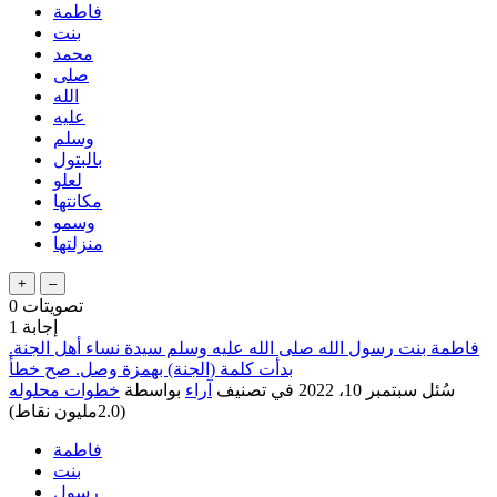
فاطمة
بنت
محمد
صلى
الله
عليه
وسلم
بالبتول
لعلو
مكانتها
وسمو
منزلتها
تصويتات
0
إجابة
1
فاطمة بنت رسول الله صلى الله عليه وسلم سيدة نساء أهل الجنة.
بدأت كلمة (الجنة) بهمزة وصل. صح خطأ
سُئل
سبتمبر 10، 2022
في تصنيف
آراء
بواسطة
خطوات محلوله
(
2.0مليون
نقاط)
فاطمة
بنت
رسول