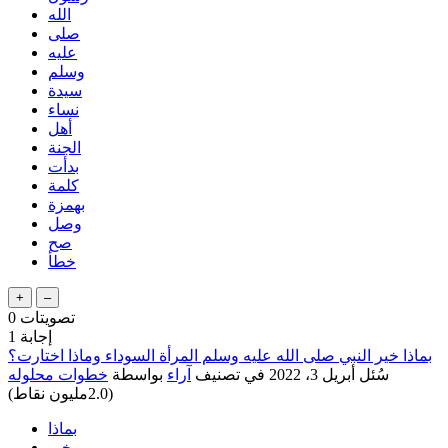
الله
صلى
عليه
وسلم
سيدة
نساء
أهل
الجنة
بدأت
كلمة
بهمزة
وصل
صح
خطأ
تصويتات
0
إجابة
1
بماذا خير النبي صلى الله عليه وسلم المرأة السوداء وماذا اختارت؟
سُئل
أبريل 3، 2022
في تصنيف
آراء
بواسطة
خطوات محلوله
(
2.0مليون
نقاط)
بماذا
خير