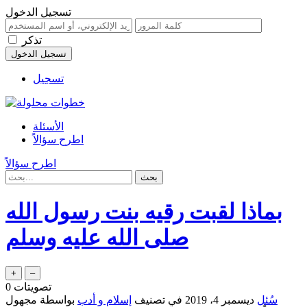
تسجيل الدخول
تذكر
تسجيل
الأسئلة
اطرح سؤالاً
اطرح سؤالاً
بماذا لقبت رقيه بنت رسول الله
صلى الله عليه وسلم
تصويتات
0
سُئل
ديسمبر 4، 2019
في تصنيف
إسلام و أدب
بواسطة
مجهول