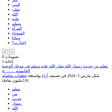
النبي
صلى
الله
عليه
وسلم
المرأة
السوداء
وماذا
اختارت؟
تصويتات
0
إجابة
1
نتعلم من حديث رسول الله صلى الله عليه وسلم في مدخل الوحدة
الخامسة ...........4
سُئل
مارس 5، 2024
في تصنيف
آراء
بواسطة
خطوات محلوله
(
2.0مليون
نقاط)
نتعلم
من
حديث
رسول
الله