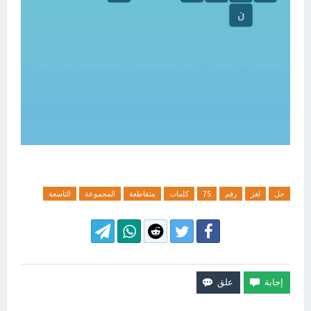
حل
لغز
رقم
75
كلمات
متقاطعة
المجموعة
التاسعة