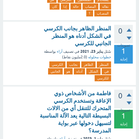
نقاله
المصاب
حالة
إذا
كان
المصـاب
؟
المنظر الظاهر بجانب الكرسي
0
في الشكل أدناه هو المنظر
الجانبي للكرسي
تصويتات
1
يناير 23، 2021
سُئل
في تصنيف
آراء
بواسطة
خطوات محلوله
(
2.0مليون
نقاط)
إجابة
المنظر
الظاهر
بجانب
الكرسي
في
الشكل
أدناه
هو
الجانبي
للكرسي
فاطمة من الأشخاص ذوي
0
الإعاقة وتستخدم الكرسي
المتحرك للتنقل أي من الالات
تصويتات
1
البسيطة التالية يعد الآلة المناسبة
لتسيهل دخولها عبر بواية
إجابة
المدرسة؟
مايو 1، 2023
سُئل
في تصنيف
آراء
بواسطة