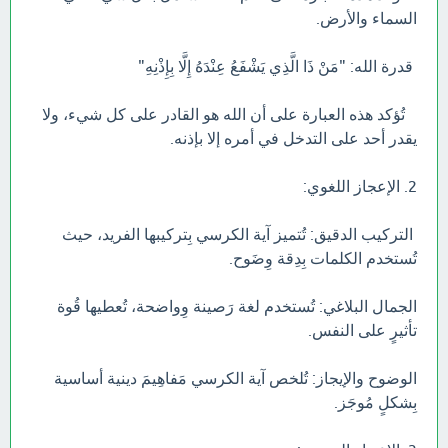
السماء والأرض.
قدرة الله: "مَنْ ذَا الَّذِي يَشْفَعُ عِنْدَهُ إِلَّا بِإِذْنِهِ"
تُؤكد هذه العبارة على أن الله هو القادر على كل شيء، ولا
يقدر أحد على التدخل في أمره إلا بإذنه.
2. الإعجاز اللغوي:
التركيب الدقيق: تُتميز آية الكرسي بِتركيبها الفريد، حيث
تُستخدم الكلمات بِدِقة وِضَوح.
الجمال البلاغي: تُستخدم لغة رَصينة وِواضحة، تُعطيها قُوة
تأثيرٍ على النفس.
الوضوح والإيجاز: تُلخص آية الكرسي مَفاهِيمَ دينية أساسية
بِشكلٍ مُوجَز.