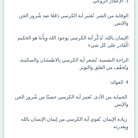
3. الإعجاز الروحي:
الوقاية من الشر: تُعتبر آية الكرسي دَفَعًا ضد شُرور الجن
والإنس.
الإيمان بالله: تُذكّر آية الكرسي بِوجود الله وِبِأَنهُ هو الحَكيم
الْقَادر على كل شيء.
الراحة النفسية: تُشعر آية الكرسي بِالاطمئنان والسكينة،
وتُخفّف من القلق والتوتر.
4. الفوائد:
الحماية من الأذى: تُعتبر آية الكرسي حصنًا من شُرور الجن
والإنس.
زيادة الإيمان: تُقوي آية الكرسي من إيمان الإنسان بالله
وِبِقدرته.