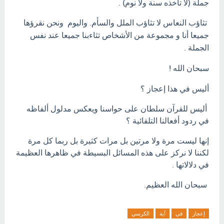
جملة (لا تأخذه سنة ولا نوم) .
تثاؤب النعاس لا تثاؤب الملل والسأم. واليوم
ونحن نقرؤها
جميعا أنا و مجموعة من الأشخاص تثاءبنا جميعا عند نفس
الجملة .
سبحان الله !
أليس في هذا إعجاز ؟
أليس للقرآن سلطان على حواسنا ويعكس مدلول ألفاظه
في ردود أفعالنا التلقائية ؟
إنها ليست مرة ولا مرتين بل مرات كثيرة بل ربما كل مرة
لكننا لا نركز على هذه المسائل البسيطة في ظاهرها العظيمة
في دلالاتها .
سبحان الله العظيم.
إعجاز
في
آية
الكرسي