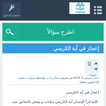
تسجيل الدخول
اطرح سؤالاً
إعجاز في آية الكرسي
0
تصويتات
سُئل
ديسمبر 5، 2019
في تصنيف
إسلام و أدب
بواسطة
خطوات محلوله
(
2.0مليون
نقاط)
إعجاز في آية الكرسي
كلما قرأ الإنسان آية الكرسي يتثاءب و يشعر بالنعاس عند