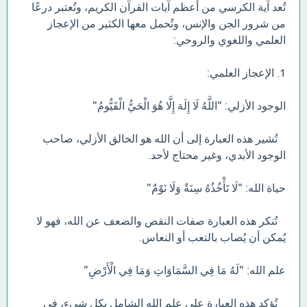
تُعد آية الكرسي من أعظم آيات القرآن الكريم، وتُعتبر درعًا
من شرور الجن والإنس، وتُحمل معها الكثير من الإعجاز
العلمي واللغوي والروحي:
1. الإعجاز العلمي:
الوجود الأزلي: "اللَّهُ لَا إِلَهَ إِلَّا هُوَ الْحَيُّ الْقَيُّومُ"
تُشير هذه العبارة إلى أن الله هو الخالق الأزلي، صاحب
الوجود الأبدي، وغير محتاج لأحد.
حياة الله: "لَا تَأْخُذُهُ سِنَةٌ وَلَا نَوْمٌ"
تُنكر هذه العبارة صفات النقص والضعف عن الله، فهو لا
يُمكن أن يُصاب بالتعب أو النعاس.
علم الله: "لَهُ مَا فِي السَّمَاوَاتِ وَمَا فِي الْأَرْضِ"
تُؤكد هذه العبارة على علم الله الشامل بكل شيء، في