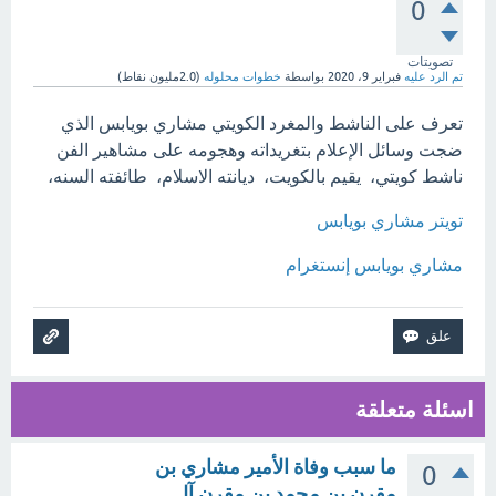
0
تصويتات
تم الرد عليه
فبراير 9، 2020
بواسطة
خطوات محلوله
(
2.0مليون
نقاط)
تعرف على الناشط والمغرد الكويتي مشاري بويابس الذي
ضجت وسائل الإعلام بتغريداته وهجومه على مشاهير الفن
ناشط كويتي، يقيم بالكويت، ديانته الاسلام، طائفته السنه،
تويتر مشاري بويابس
مشاري بويابس إنستغرام
اسئلة متعلقة
ما سبب وفاة الأمير مشاري بن
0
مقرن بن محمد بن مقرن آل