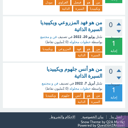
من
هو
فيصل
الغزاوي
مودل
ويكيبيديا
السيرة
الذاتية
من هو فهد المزروعي ويكيبيديا
0
السيرة الذاتية
يوليو 20، 2022
سُئل
في تصنيف
فن و مجتمع
تصويتات
1
بواسطة
خطوات محلوله
(
2.0مليون
نقاط)
من
هو
فهد
المزروعي
ويكيبيديا
إجابة
السيرة
الذاتية
من هو أنس جلهوم ويكيبيديا
0
السيرة الذاتية
أبريل 7، 2022
سُئل
في تصنيف
فن و مجتمع
تصويتات
1
بواسطة
خطوات محلوله
(
2.0مليون
نقاط)
من
هو
أنس
جلهوم
ويكيبيديا
إجابة
السيرة
الذاتية
اتصل بنا
بيان الخصوصية
الاحكام والشروط
Snow Theme by
Q2A Market
Powered by
Question2Answer