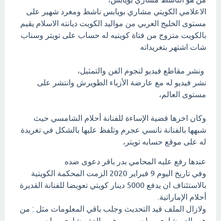
الاعلامي الكويتي مشاري بويابس ناشط ومغرد شهير على
مستوى الخليج العربي من مواليد الكويت ديانته الاسلام يقيم
بالكويت متزوج من فتاة كويتيه له حساب على تويتر وسناب
شات اشتهر بتغريداته
ونشر مقاطع فيديو لنجوم الفن والتمثيل،
نشر فيديو له مع عارضة الأزياء الطويرش وانتشر على
مستوى العالم،
وكان اخرها قضية الإساءة للفنانة أحلام الشامسي حيث
شبهها بالفنانة نانسي عجرم وتلفظ عليها بالشكل في تغريدة
له على موقع حسابه تويتر،
عندها رفع عليه المحامي بدر باقر دعوى ضده
وفي تاريخ اليوم 9 فبراير 2020 الزمت المحكمة الكويتية
بالاستئناف ان يدفع 5000 دينار كويتي تعويضا للفنانة القديرة
أحلام الإماراتية.
ولازال الملف قيد التحديث وجلب باقي المعلومات مثل : من
هو والد مشاري بويابس، من هي والدة مشاري بويابس، من