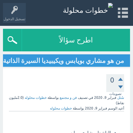
تسجيل الدخول
اطرح سؤالاً
من هو مشاري بويابس ويكيبيديا السيرة الذاتية
0
تصويتات
سُئل
فبراير 9، 2020
في تصنيف
فن و مجتمع
بواسطة
خطوات محلوله
(
2.0مليون
نقاط)
أعيد الوسم
فبراير 9، 2020
بواسطة
خطوات محلوله
من هو الناشط مشاري بويابس،