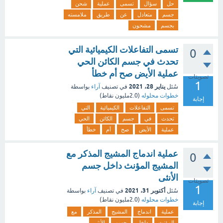
حل
سؤال
تسمى
عملية
شحن
جسم
متعادل
عن
طريق
ملامسته
بجسم
مشحون
تسمى التفاعلات الكيميائية التي
0
تحدث في جسم الكائن الحي
عملية الأيض صح أم خطأ
تصويتات
1
يناير 28، 2021
سُئل
في تصنيف
آراء
بواسطة
خطوات محلوله
(
2.0مليون
نقاط)
إجابة
تسمى
التفاعلات
الكيميائية
التي
تحدث
في
جسم
الكائن
الحي
عملية
الأيض
صح
أم
خطأ
عملية اندماج المشيج المذكر مع
0
المشيج المؤنث داخل جسم
الأنثى
تصويتات
1
أكتوبر 31، 2021
سُئل
في تصنيف
آراء
بواسطة
خطوات محلوله
(
2.0مليون
نقاط)
إجابة
عملية
اندماج
المشيج
المذكر
مع
المؤنث
داخل
جسم
الأنثى