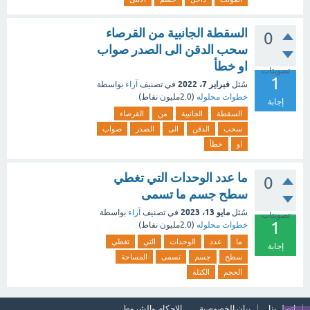
السقطة الجانبية من القرصاء
0
سحب الدقن الى الصدر صواب
او خطأ
تصويتات
1
فبراير 7، 2022
سُئل
في تصنيف
آراء
بواسطة
خطوات محلوله
(
2.0مليون
نقاط)
إجابة
السقطة
الجانبية
من
القرصاء
سحب
الدقن
الى
الصدر
صواب
او
خطأ
ما عدد الوحدات التي تغطي
0
سطح جسم ما تسمى
مايو 13، 2023
سُئل
في تصنيف
آراء
بواسطة
تصويتات
1
خطوات محلوله
(
2.0مليون
نقاط)
ما
عدد
الوحدات
التي
تغطي
إجابة
سطح
جسم
تسمى
المساحة
الحجم
الكتلة
اتصل بنا
بيان الخصوصية
الاحكام والشروط