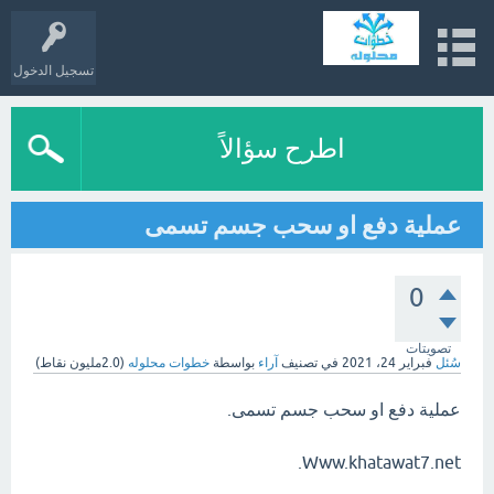
تسجيل الدخول
اطرح سؤالاً
عملية دفع او سحب جسم تسمى
0
تصويتات
سُئل
فبراير 24، 2021
في تصنيف
آراء
بواسطة
خطوات محلوله
(
2.0مليون
نقاط)
عملية دفع او سحب جسم تسمى.
Www.khatawat7.net.