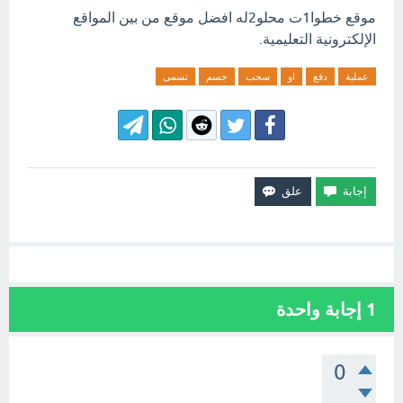
موقع خطوا1ت محلو2له افضل موقع من بين المواقع
الإلكترونية التعليمية.
عملية
دفع
او
سحب
جسم
تسمى
1
إجابة واحدة
0