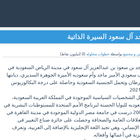
د آل سعود السيرة الذاتية
ن و مجتمع
بواسطة
خطوات محلوله
(
2.0مليون
نقاط)
جد بن سعود بن عبدالعزيز آل سعود في مدينة الرياض السعودية في
 وهي من أب سعودي الأمير ماجد وأم سعوديه الأميرة الجوهرة السديري، ديانتها
سرطان وتحمل الجنسية السعودية وحاصلة على درجة البكالوريوس
ضل الشخصيات السياسية الموجودة في المملكة العربية السعودية،
ديه للنوايا الحسنة لبرنامج الأمم المتحدة للمستوطنات البشرية في
الدول العربية، وفي عام 2001 درست في جامعة مصر الدولية الموجودة في مدينة القاهرة في
لعلاقات العامة والصحافة وحصلت على جائزة صناع التغيير في
لإنساني، وهي تجيد اللغة الإنجليزية بالإضافة إلى العربية، وتعرف
نة في أعمالها وأفعاله.