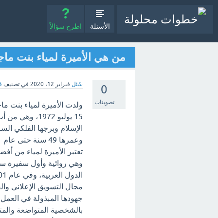
الأسئلة
اطرح سؤالاً
من هي الأميرة لمياء بنت ماج
سُئل
فبراير 12، 2020
في تصنيف
ف
0
تصويتات
ولدت الأميرة لمياء بنت ما
15 يوليو 1972،
الإسلام وبرجها الفلكي ال
وعمرها 49 سنة حتى عام 2021.
تعتبر الأميرة لمياء من أف
وهي روائية وأول سفيرة سعو
مجال التسويق الإعلاني وا
جهودها المبذولة في العمل ا
بالشخصية المتواضعة والمتز