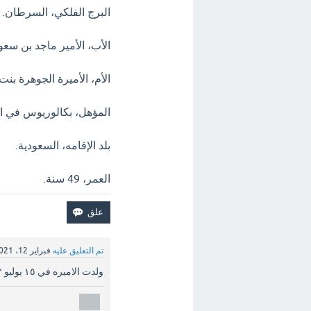
البرج الفلكي، السرطان.
الأب، الأمير ماجد بن سعو
الأم، الأميرة الجوهرة ب
المؤهل، بكالوريوس في ال
بلد الإقامه، السعودية.
العمر، 49 سنة.
تم التعليق عليه
فبراير 12، 2021
ولدت الاميره في ١٥ يوليو ١٩٧٢ عمرها ٤٨ سنه ، كانت زميلتي في مدرسة دار التربية بالقاهرة