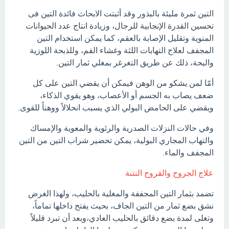
التين ثمرة مليئة بالبذور وقد أثبتت الابحاث فائدة التين فى
تحسين القدرة الإنجابية للرجال، وزيادة انتاج عدد الحيوانات
المنوية وتقليل الإصابة بالعقم، كما يمكن استخدام التين
المجفف لعلاج التهابات اللثة وغشاء الفم، وللذبحة اللوزية
والبحة، ذلك عن طريق التغرغر بمغلي ثمار التين.
أمّا لمن يشكو من الوهن فيمكن أن يقضي التين على كل
ضعف يصاب به الجسم أو الأعصاب، وهو يقوي الذكاء،
ويقضي على الحامض البولي الذي يسبب انحلالاً ووهناً للقوى.
وفي حالات النزلات الصدرية والرئوية والمعوية والإمساك
والتهاب المجاري البولية، يمكن تحضير شراب التين من التين
المجفف والماء.
علاج الجروح والقروح النتنة
تضمد بثمار التين المجففة والمغلية بالحليب، ولهذا الغرض
نشق بضع ثمار من التين الجاف، بحيث يفتح داخلها تماماً،
وتغلى لمدة بضع دقائق بالحليب العادي،وبعد أن تبرد قليلاً