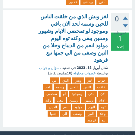
أذنين
ويمشي
قدمين
لغز ويش الذي من خلقت الناس
0
للحين وسمه لحد الان باقي
وموجود لو تمخضي الايام وشهور
تصويتات
1
وسنين يبقى وكنه توه اليوم
مولود انعم من الديباج وحلا من
إجابة
التين وصفى من الي جمها نبع
قرهود
أبريل 18، 2023
سُئل
في تصنيف
سؤال و جواب
بواسطة
خطوات محلوله
(
2.0مليون
نقاط)
جواب
لغز
ويش
الذي
من
خلقت
الناس
للحين
وسمه
لحد
الان
باقي
وموجود
لو
تمخضي
الايام
وشهور
وسنين
يبقى
وكنه
توه
اليوم
مولود
انعم
الديباج
وحلا
التين
وصفى
الي
جمها
نبع
قرهود