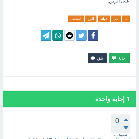
على الريق.
ما
هي
فوائد
التين
المجفف
1
إجابة واحدة
0
تصويتات