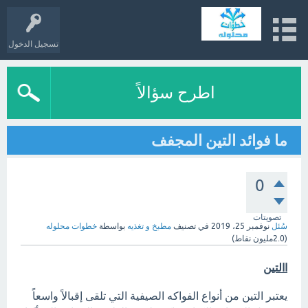
تسجيل الدخول
اطرح سؤالاً
ما فوائد التين المجفف
0
تصويتات
سُئل
نوفمبر 25، 2019
في تصنيف
مطبخ و تغذيه
بواسطة
خطوات محلوله
(
2.0مليون
نقاط)
االتين
يعتبر التين من أنواع الفواكه الصيفية التي تلقى إقبالاً واسعاً