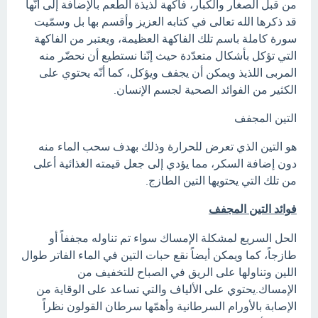
من قبل الصغار والكبار، فاكهة لذيذة الطعم بالإضافة إلى أنّها
قد ذكرها الله تعالى في كتابه العزيز وأقسم بها بل وسمّيت
سورة كاملة باسم تلك الفاكهة العظيمة، ويعتبر من الفاكهة
التي تؤكل بأشكال متعدّدة حيث إنّنا نستطيع أن نحضّر منه
المربى اللذيذ ويمكن أن يجفف ويؤكل، كما أنّه يحتوي على
الكثير من الفوائد الصحية لجسم الإنسان.
التين المجفف
هو التين الذي تعرض للحرارة وذلك بهدف سحب الماء منه
دون إضافة السكر، مما يؤدي إلى جعل قيمته الغذائية أعلى
من تلك التي يحتويها التين الطازج.
فوائد التين المجفف
الحل السريع لمشكلة الإمساك سواء تم تناوله مجففاً أو
طازجاً، كما ويمكن أيضاً نقع حبات التين في الماء الفاتر طوال
اللين وتناولها على الريق في الصباح للتخفيف من
الإمساك.يحتوي على الألياف والتي تساعد على الوقاية من
الإصابة بالأورام السرطانية وأهمّها سرطان القولون نظراً