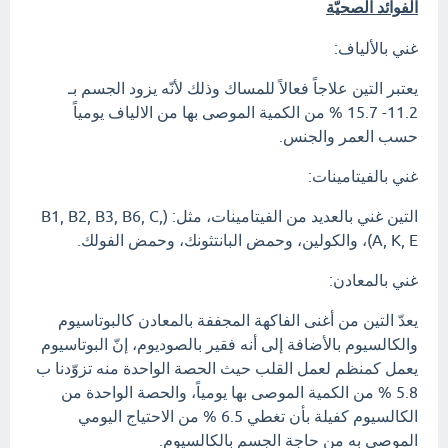
الفوائد الصحيّة
غني بالألياف:
يعتبر التين علاجاً فعالاً للمساك وذلك لأنّه يزود الجسم بـ
11.2- 15.7 % من الكمية الموصى بها من الالياف يومياً
حسب العمر والجنس.
غني بالفيتامينات:
التين غني بالعديد من الفيتامينات، مثل: (B1, B2, B3, B6, C,
A, K, E)، والكولين، وحمض البانتثونك، وحمض الفولك.
غني بالمعادن:
يعدّ التين من أغنى الفاكهة المجففة بالمعادن كالبوتاسيوم
والكالسيوم بالأضافة إلى أنه فقير بالصوديوم، إنّ البوتاسيوم
يعمل كمنظم لعمل القلب حيث الحصة الواحدة منه تزوّدنا ب
5.8 % من الكمية الموصى بها يومياً، والحصة الواحدة من
الكالسيوم كفيلة بأن تغطي 6.5 % من الاحتياج اليومي
الموصى به من حاجة الجسم بالكالسيوم.