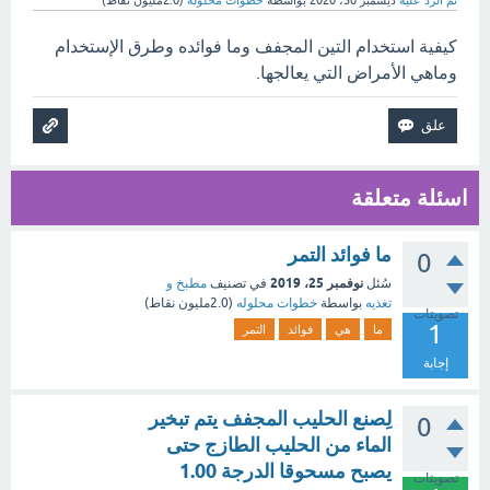
تم الرد عليه
ديسمبر 30، 2020
بواسطة
خطوات محلوله
(
2.0مليون
نقاط)
كيفية استخدام التين المجفف وما فوائده وطرق الإستخدام
وماهي الأمراض التي يعالجها.
اسئلة متعلقة
ما فوائد التمر
0
نوفمبر 25، 2019
سُئل
في تصنيف
مطبخ و
تغذيه
بواسطة
خطوات محلوله
(
2.0مليون
نقاط)
تصويتات
1
ما
هي
فوائد
التمر
إجابة
لِصنع الحليب المجفف يتم تبخير
0
الماء من الحليب الطازج حتى
يصبح مسحوقا الدرجة 1.00
تصويتات