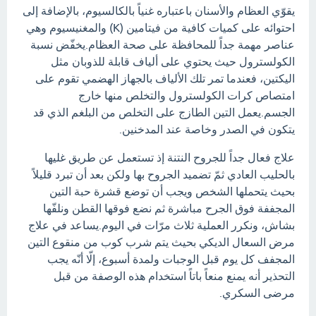
يقوّي العظام والأسنان باعتباره غنياً بالكالسيوم، بالإضافة إلى
احتوائه على كميات كافية من فيتامين (K) والمغنيسيوم وهي
عناصر مهمة جداً للمحافظة على صحة العظام.يخفّض نسبة
الكولسترول حيث يحتوي على ألياف قابلة للذوبان مثل
اليكتين، فعندما تمر تلك الألياف بالجهاز الهضمي تقوم على
امتصاص كرات الكولسترول والتخلص منها خارج
الجسم.يعمل التين الطازج على التخلص من البلغم الذي قد
يتكون في الصدر وخاصة عند المدخنين.
علاج فعال جداً للجروح النتنة إذ تستعمل عن طريق غليها
بالحليب العادي ثمّ تضميد الجروح بها ولكن بعد أن تبرد قليلاً
بحيث يتحملها الشخص ويجب أن توضع قشرة حبة التين
المجففة فوق الجرح مباشرة ثم نضع فوقها القطن ونلفّها
بشاش، ونكرر العملية ثلاث مرّات في اليوم.يساعد في علاج
مرض السعال الديكي بحيث يتم شرب كوب من منقوع التين
المجفف كل يوم قبل الوجبات ولمدة أسبوع، إلّا أنّه يجب
التحذير أنه يمنع منعاً باتاً استخدام هذه الوصفة من قبل
مرضى السكري.