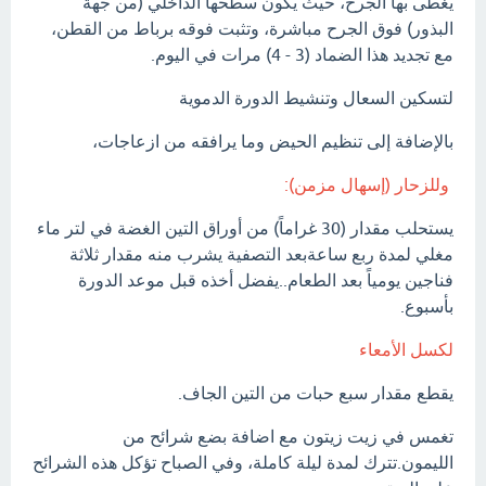
يغطى بها الجرح، حيث يكون سطحها الداخلي (من جهة
البذور) فوق الجرح مباشرة، وتثبت فوقه برباط من القطن،
مع تجديد هذا الضماد (3 - 4) مرات في اليوم.
لتسكين السعال وتنشيط الدورة الدموية
بالإضافة إلى تنظيم الحيض وما يرافقه من ازعاجات،
وللزحار (إسهال مزمن):
يستحلب مقدار (30 غراماً) من أوراق التين الغضة في لتر ماء
مغلي لمدة ربع ساعةبعد التصفية يشرب منه مقدار ثلاثة
فناجين يومياً بعد الطعام..يفضل أخذه قبل موعد الدورة
بأسبوع.
لكسل الأمعاء
يقطع مقدار سبع حبات من التين الجاف.
تغمس في زيت زيتون مع اضافة بضع شرائح من
الليمون.تترك لمدة ليلة كاملة، وفي الصباح تؤكل هذه الشرائح