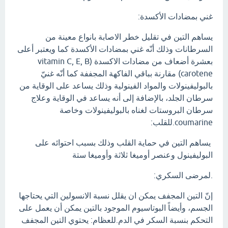
غني بمضادات الأكسدة:
يساهم التين في تقليل خطر الاصابة بانواع معينة من
السرطانات وذلك أنّه غني بمضادات الأكسدة كما ويعتبر أعلى
بعشرة أضعاف من مضادات الاكسدة (vitamin C, E, B
carotene) مقارنة بباقي الفاكهة المجففة كما أنّه غنيّ
بالبوليفينولات والمواد الفينولية وذلك يساعد على الوقاية من
سرطان الجلد، بالإضافة إلى أنه يساعد في الوقاية وعلاج
سرطان البروستات لغناه بالبوليفينولات وخاصة
coumarine.للقلب:
يساهم التين في حماية القلب وذلك بسبب احتوائه على
البوليفينول وعنصر أوميغا ثلاثة وأوميغا ستة
.لمرضى السكري:
إنّ التين المجفف يمكن ان يقلل نسبة الانسولين التي يحتاجها
الجسم، وأيضاً البوتاسيوم الموجود بالتين يمكن أن يعمل على
التحكم بنسبة السكر في الدم.للعظام: يحتوي التين المجفف