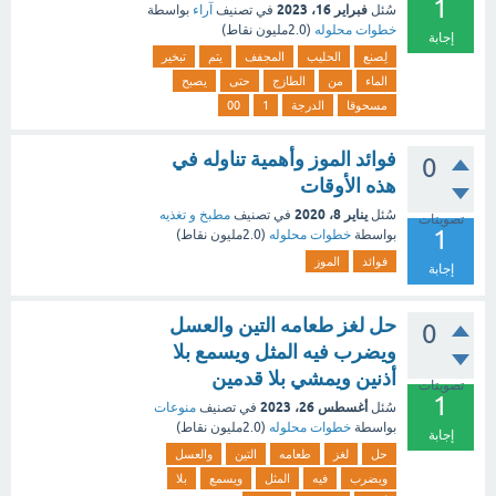
1
فبراير 16، 2023
سُئل
في تصنيف
آراء
بواسطة
خطوات محلوله
(
2.0مليون
نقاط)
إجابة
لِصنع
الحليب
المجفف
يتم
تبخير
الماء
من
الطازج
حتى
يصبح
مسحوقا
الدرجة
1
00
فوائد الموز وأهمية تناوله في
0
هذه الأوقات
يناير 8، 2020
سُئل
في تصنيف
مطبخ و تغذيه
تصويتات
1
بواسطة
خطوات محلوله
(
2.0مليون
نقاط)
فوائد
الموز
إجابة
حل لغز طعامه التين والعسل
0
ويضرب فيه المثل ويسمع بلا
أذنين ويمشي بلا قدمين
تصويتات
1
أغسطس 26، 2023
سُئل
في تصنيف
منوعات
بواسطة
خطوات محلوله
(
2.0مليون
نقاط)
إجابة
حل
لغز
طعامه
التين
والعسل
ويضرب
فيه
المثل
ويسمع
بلا