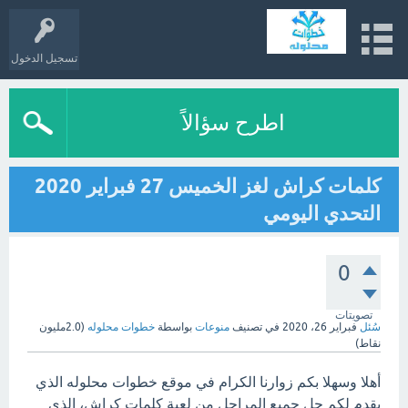
تسجيل الدخول
اطرح سؤالاً
كلمات كراش لغز الخميس 27 فبراير 2020
التحدي اليومي
0
تصويتات
سُئل
فبراير 26، 2020
في تصنيف
منوعات
بواسطة
خطوات محلوله
(
2.0مليون
نقاط)
أهلا وسهلا بكم زوارنا الكرام في موقع خطوات محلوله الذي
يقدم لكم حل جميع المراحل من لعبة كلمات كراش، الذي