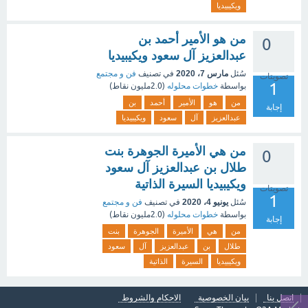
ويكيبيديا
من هو الأمير أحمد بن
0
عبدالعزيز آل سعود ويكيبيديا
سُئل
مارس 7، 2020
في تصنيف
فن و مجتمع
تصويتات
1
بواسطة
خطوات محلوله
(
2.0مليون
نقاط)
من
هو
الأمير
أحمد
بن
إجابة
عبدالعزيز
آل
سعود
ويكيبيديا
من هي الأميرة الجوهرة بنت
0
طلال بن عبدالعزيز آل سعود
ويكيبيديا السيرة الذاتية
تصويتات
1
سُئل
يونيو 4، 2020
في تصنيف
فن و مجتمع
بواسطة
خطوات محلوله
(
2.0مليون
نقاط)
إجابة
من
هي
الأميرة
الجوهرة
بنت
طلال
بن
عبدالعزيز
آل
سعود
ويكيبيديا
السيرة
الذاتية
اتصل بنا
بيان الخصوصية
الاحكام والشروط