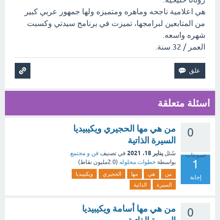
هي اعلامية ناجحه وماهره ومتميزه ولها جمهور عربي كبير
من المتابعين لبرامجها، تميزت في برنامج سيدتي وكسبت
شهره واسعه.
العمر / 32 سنة.
اسئلة متعلقة
من هي مها الحجيري ويكيبيديا
0
السيرة الذاتية
يناير 18، 2021
سُئل
في تصنيف
فن و مجتمع
تصويتات
1
بواسطة
خطوات محلوله
(
2.0مليون
نقاط)
من
هي
مها
الحجيري
ويكيبيديا
إجابة
السيرة
الذاتية
من هي مها أسامة ويكيبيديا
0