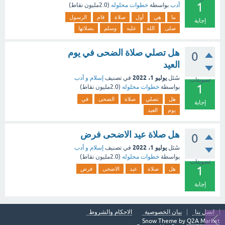
1
أدب
بواسطة
خطوات محلوله
(
2.0مليون
نقاط)
ما
هي
أول
صلاة
قام
الرسول
إجابة
صلى
الله
عليه
وسلم
بصلاتها
هل تصلي صلاة الضحى في يوم
0
العيد
يوليو 1، 2022
سُئل
في تصنيف
إسلام و أدب
تصويتات
1
بواسطة
خطوات محلوله
(
2.0مليون
نقاط)
هل
تصلي
صلاة
الضحى
في
إجابة
يوم
العيد
هل صلاة عيد الاضحى فرض
0
يوليو 1، 2022
سُئل
في تصنيف
إسلام و أدب
بواسطة
خطوات محلوله
(
2.0مليون
نقاط)
تصويتات
1
هل
صلاة
عيد
الاضحى
فرض
إجابة
اتصل بنا
بيان الخصوصية
الاحكام والشروط
Snow Theme by
Q2A Market