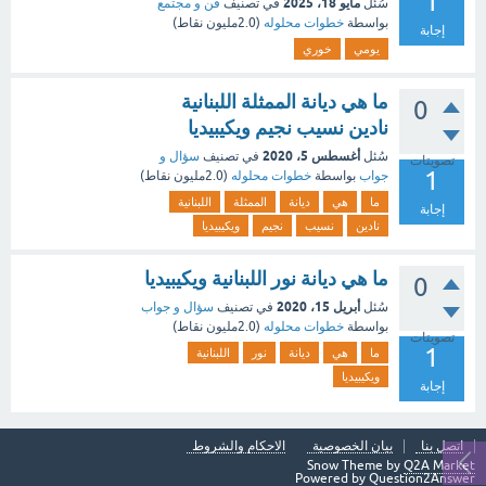
1
مايو 18، 2025
سُئل
في تصنيف
فن و مجتمع
بواسطة
خطوات محلوله
(
2.0مليون
نقاط)
إجابة
يومي
خوري
ما هي ديانة الممثلة اللبنانية
0
نادين نسيب نجيم ويكيبيديا
أغسطس 5، 2020
سُئل
في تصنيف
سؤال و
تصويتات
1
جواب
بواسطة
خطوات محلوله
(
2.0مليون
نقاط)
ما
هي
ديانة
الممثلة
اللبنانية
إجابة
نادين
نسيب
نجيم
ويكيبيديا
ما هي ديانة نور اللبنانية ويكيبيديا
0
أبريل 15، 2020
سُئل
في تصنيف
سؤال و جواب
بواسطة
خطوات محلوله
(
2.0مليون
نقاط)
تصويتات
1
ما
هي
ديانة
نور
اللبنانية
ويكيبيديا
إجابة
اتصل بنا
بيان الخصوصية
الاحكام والشروط
Snow Theme by
Q2A Market
Powered by
Question2Answer