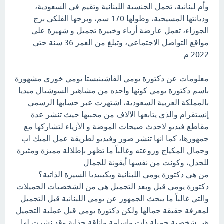
وأم لبنانية، تحمل الجنسية اللبنانية وتقيم في السعودية،
وديانتها المسيحية، وطولها 170 سم، وبرجها الفلكي برج
الجوزاء، تعمل عارضة أزياء وخبيرة تجميل و شهيرة على
مواقع التواصل الاجتماعي، وتبلغ من العمر 36 سنة حتى
2022 م.
معلومات عن دكتورة يومي الفاشينيستا يومي خوري مشهورة
باسم دكتورة يومي كونها واحده من مشاهير السوشيال ميديا
بالمملكة العربية السعودية، اشتهرت عبر حسابها الرسمي
إنستقرام والذي يتابعها الآلاف من محبيها حيث تنشر عدة
مقاطع فيديو لاحدث صيحات الموضة و الأزياء لتشاركها مع
جمهورها، كما انها تنشر صور وفيديو لطريقة عمل الميك اب
وجمال المكياج وروعته وغالباً ما تظهر بإطلالة مميزة ومثيرة
للجدل، وكونت من نفسها أيقونة للجمال.
من هي دكتورة يومي اللبنانية ويكيبيديا السيرة الذاتية؟
دكتورة يومي قبل وبعد التجميل هي من الشخصيات الجميلات
والتي غالباً ما يبحث الجمهور عن يومي اللبنانية قبل التجميل
لمعرفة حقيقة جمالها ولكن دكتورة يومي قبل عملية التجميل
هي شخصية جميلة ذات واسامة واناقة جذابة وقد نشرت لها