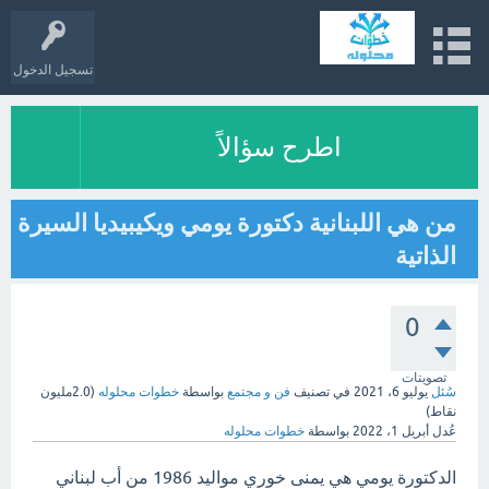
تسجيل الدخول
اطرح سؤالاً
من هي اللبنانية دكتورة يومي ويكيبيديا السيرة
الذاتية
0
تصويتات
سُئل
يوليو 6، 2021
في تصنيف
فن و مجتمع
بواسطة
خطوات محلوله
(
2.0مليون
نقاط)
عُدل
أبريل 1، 2022
بواسطة
خطوات محلوله
الدكتورة يومي هي يمنى خوري مواليد 1986 من أب لبناني