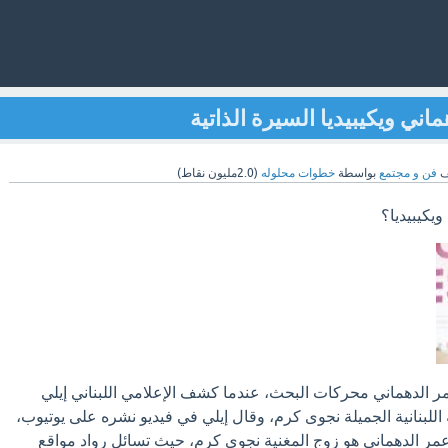
ني ويكيبيديا السيرة الذاتية
ف
فن و مجتمع
بواسطة
خطوات محلوله
(
2.0مليون
نقاط)
ويكيبيديا؟
 الدهماني محركات البحث، عندما كشف الإعلامي اللبناني إيلي
اللبنانية الجميلة نجوى كرم، وقال إيلي في فيديو نشره على يوتيوب،
عمر الدهماني هو زوج المغنية نجوى كرم، حيث تسائل رواد مواقع