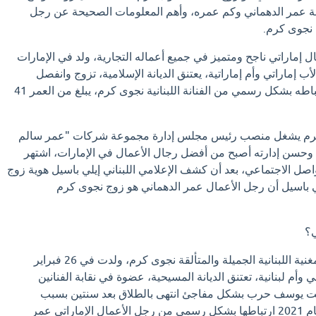
نة عمر الدهماني وكم عمره، وأهم المعلومات الصحيحة عن رجل
 نجوى كرم.
 إماراتي ناجح ومتميز في جميع أعماله التجارية، ولد في الإمارات
لعربية المتحدة عام 1980 لأب إماراتي وأم إماراتية، يعتنق الديانة الإسلامية، تزوج وانفصل
مرتين، أعلن عام 2021 ارتباطه بشكل رسمي من الفنانة اللبنانية نجوى كرم، يبلغ من العمر 41
كرم يشغل منصب رئيس مجلس إدارة مجموعة شركات "عمر سالم
ة وحسن إدارته أصبح من أفضل رجال الأعمال في الإمارات، اشتهر
صل الاجتماعي، بعد أن كشف الإعلامي اللبناني إيلي باسيل هوية زوج
ي باسيل أن رجل الأعمال عمر الدهماني هو زوج نجوى كرم
ي؟
زوجة عمر الدهماني هي المغنية اللبنانية الجميلة والمتألقة نجوى كرم، ولدت في 26 فبراير
ناني وأم لبنانية، تعتنق الديانة المسيحية، عضوة في نقابة الفنانين
جت يوسف حرب بشكل مفاجئ انتهى بالطلاق بعد سنتين بسبب
المشاكل العائلية، أعلنت عام 2021 ارتباطها بشكل رسمي من رجل الأعمال الإماراتي عمر