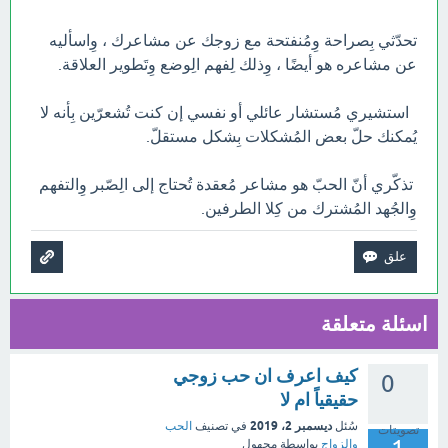
تحدّثي بِصراحة وِمُنفتحة مع زوجك عن مشاعرك ، وِاسأليه
عن مشاعره هو أيضًا ، وِذلك لِفهم الِوضع وِتَطوير العلاقة.
استشيري مُستشار عائلي أو نفسي إن كنت تُشعرّين بِأنه لا
يُمكنك حلّ بعض المُشكلات بِشكل مستقلّ.
تذكّري أنّ الحبّ هو مشاعر مُعقدة تُحتاج إلى الِصّبر وِالتفهم
وِالجُهد المُشترك من كِلا الطرفين.
اسئلة متعلقة
كيف اعرف ان حب زوجي
0
حقيقياً ام لا
ديسمبر 2، 2019
سُئل
في تصنيف
الحب
تصويتات
والزواج
بواسطة
مجهول