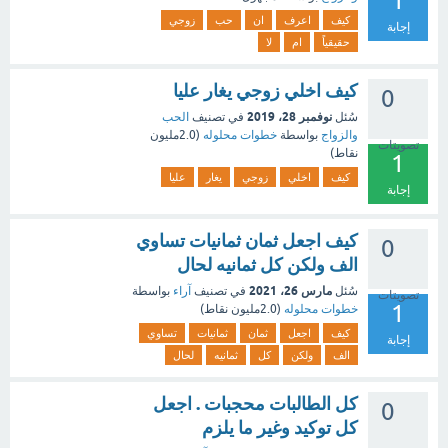
1
كيف
اعرف
ان
حب
زوجي
إجابة
حقيقياً
ام
لا
كيف اخلي زوجي يغار عليا
0
نوفمبر 28، 2019
سُئل
في تصنيف
الحب
والزواج
بواسطة
خطوات محلوله
(
2.0مليون
تصويتات
نقاط)
1
كيف
اخلي
زوجي
يغار
عليا
إجابة
كيف اجعل ثمان ثمانيات تساوي
0
الف ولكن كل ثمانيه لحال
مارس 26، 2021
سُئل
في تصنيف
آراء
بواسطة
تصويتات
1
خطوات محلوله
(
2.0مليون
نقاط)
كيف
اجعل
ثمان
ثمانيات
تساوي
إجابة
الف
ولكن
كل
ثمانيه
لحال
كل الطالبات محجبات . اجعل
0
كل توكيد وغير ما يلزم