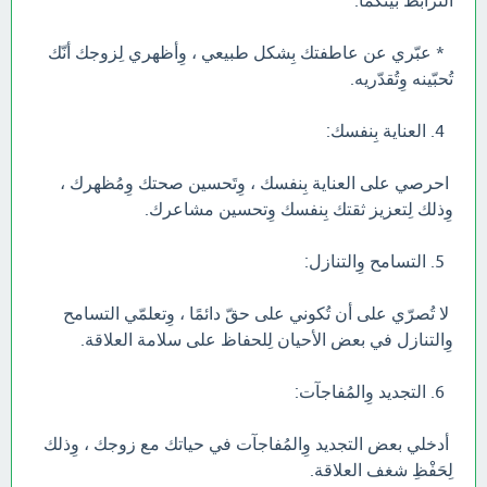
الترابط بينكما.
* عبّري عن عاطفتك بِشكل طبيعي ، وِأظهري لِزوجك أنّك
تُحبّينه وِتُقدّريه.
4. العناية بِنفسك:
احرصي على العناية بِنفسك ، وِتَحسين صحتك وِمُظهرك ،
وِذلك لِتعزيز ثقتك بِنفسك وِتحسين مشاعرك.
5. التسامح وِالتنازل:
لا تُصرّي على أن تُكوني على حقّ دائمًا ، وِتعلمّي التسامح
وِالتنازل في بعض الأحيان لِلحفاظ على سلامة العلاقة.
6. التجديد وِالمُفاجآت:
أدخلي بعض التجديد وِالمُفاجآت في حياتك مع زوجك ، وِذلك
لِحَفْظِ شغف العلاقة.