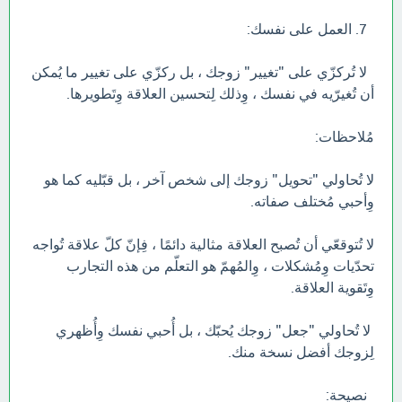
7. العمل على نفسك:
لا تُركزّي على "تغيير" زوجك ، بل ركزّي على تغيير ما يُمكن
أن تُغيرّيه في نفسك ، وِذلك لِتحسين العلاقة وِتَطويرها.
مُلاحظات:
لا تُحاولي "تحويل" زوجك إلى شخص آخر ، بل قبّليه كما هو
وِأحبي مُختلف صفاته.
لا تُتوقعّي أن تُصبح العلاقة مثالية دائمًا ، فِإنّ كلّ علاقة تُواجه
تحدّيات وِمُشكلات ، وِالمُهمّ هو التعلّم من هذه التجارب
وِتَقوية العلاقة.
لا تُحاولي "جعل" زوجك يُحبّك ، بل أُحبي نفسك وِأُظهري
لِزوجك أفضل نسخة منك.
نصيحة: