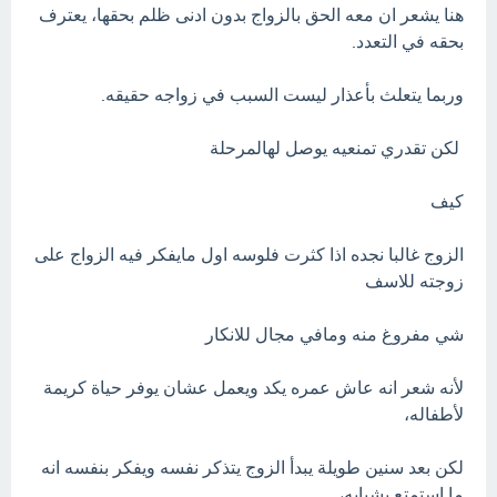
هنا يشعر ان معه الحق بالزواج بدون ادنى ظلم بحقها، يعترف
بحقه في التعدد.
وربما يتعلث بأعذار ليست السبب في زواجه حقيقه.
لكن تقدري تمنعيه يوصل لهالمرحلة
كيف
الزوج غالبا نجده اذا كثرت فلوسه اول مايفكر فيه الزواج على
زوجته للاسف
شي مفروغ منه ومافي مجال للانكار
لأنه شعر انه عاش عمره يكد ويعمل عشان يوفر حياة كريمة
لأطفاله،
لكن بعد سنين طويلة يبدأ الزوج يتذكر نفسه ويفكر بنفسه انه
ما استمتع بشبابه،