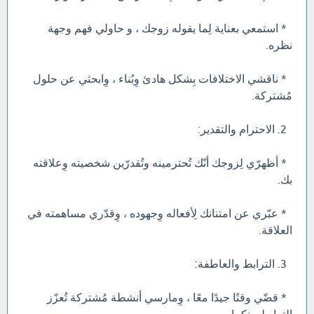
* استمعي بعناية لِما يقوله زوجك ، و حاولي فهم وجهة
نظره.
* ناقشي الاختلافات بِشكل هادئ وِبُناء ، وِابحثي عن حلول
مُشتركة.
2. الاحترام والتقدير:
* أظهرّي لِزوجك أنّك تُحترمينه وتُقدرّين شخصيته وِعلاقته
بك.
* عبّري عن امتنانك لِأفعاله وِجهوده ، وِقدّري مساهمته في
العلاقة.
3. الترابط والعاطفة:
* قضّي وقتًا جيدًا معًا ، وِمارسي أنشطة مُشتركة تُعزّز