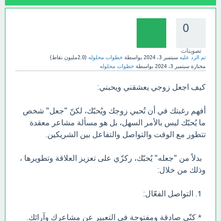
0
تصويتات
تم الرد عليه
سبتمبر 3، 2024
بواسطة
خطوات محلوله
(
2.0مليون
نقاط)
مختارة
سبتمبر 3، 2024
بواسطة
خطوات محلوله
كيف اجعل زوجي يعشقني ويحبني:
أفهم رغبتك في أن تُحبي زوجك ويُحبّك، لكنّ "جعل" شخص
ما يُحبّك ليس بالأمر السهل، بل هو مسألة مشاعر معقدة
تتطور مع الوقت والتواصل والتفاعل بين الشريكين.
بدلاً من "جعله" يُحبّك، ركزّي على تعزيز العلاقة وتطويرها ،
وذلك من خلال:
1. التواصل الفعّال:
* كنّي صادقة ومفتوحة في التعبير عن مشاعرك وآرائك.