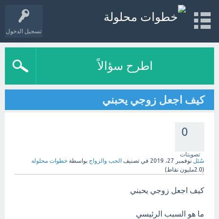
تسجيل الدخول
اطرح سؤالاً
كيف اجعل زوجي يحبني
0
تصويتات
سُئل
نوفمبر 27، 2019
في تصنيف
الحب والزواج
بواسطة
خطوات محلوله
(
2.0مليون
نقاط)
كيف اجعل زوجي يحبني
ما هو السبب الرئيسي