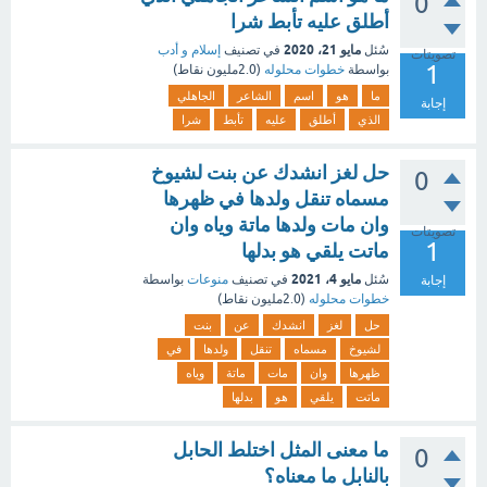
0
أطلق عليه تأبط شرا
مايو 21، 2020
سُئل
في تصنيف
إسلام و أدب
تصويتات
1
بواسطة
خطوات محلوله
(
2.0مليون
نقاط)
ما
هو
اسم
الشاعر
الجاهلي
إجابة
الذي
أطلق
عليه
تأبط
شرا
حل لغز انشدك عن بنت لشيوخ
0
مسماه تنقل ولدها في ظهرها
وان مات ولدها ماتة وياه وان
تصويتات
1
ماتت يلقي هو بدلها
مايو 4، 2021
سُئل
في تصنيف
منوعات
بواسطة
إجابة
خطوات محلوله
(
2.0مليون
نقاط)
حل
لغز
انشدك
عن
بنت
لشيوخ
مسماه
تنقل
ولدها
في
ظهرها
وان
مات
ماتة
وياه
ماتت
يلقي
هو
بدلها
ما معنى المثل اختلط الحابل
0
بالنابل ما معناه؟