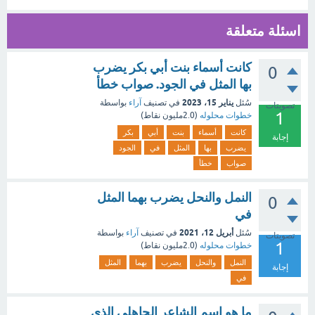
اسئلة متعلقة
كانت أسماء بنت أبي بكر يضرب
0
بها المثل في الجود. صواب خطأ
يناير 15، 2023
سُئل
في تصنيف
آراء
بواسطة
تصويتات
1
خطوات محلوله
(
2.0مليون
نقاط)
كانت
أسماء
بنت
أبي
بكر
إجابة
يضرب
بها
المثل
في
الجود
صواب
خطأ
النمل والنحل يضرب بهما المثل
0
في
أبريل 12، 2021
سُئل
في تصنيف
آراء
بواسطة
تصويتات
1
خطوات محلوله
(
2.0مليون
نقاط)
النمل
والنحل
يضرب
بهما
المثل
إجابة
في
ما هو اسم الشاعر الجاهلي الذي