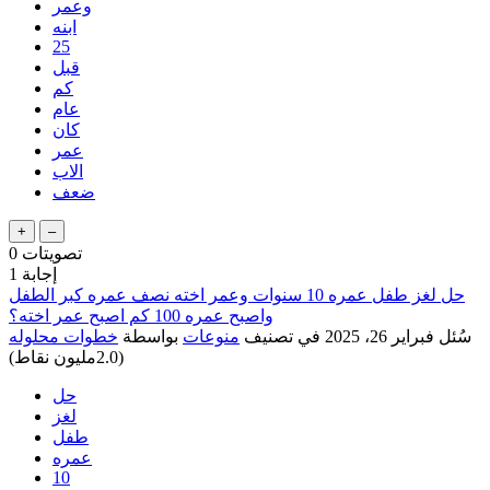
وعمر
ابنه
25
قبل
كم
عام
كان
عمر
الاب
ضعف
تصويتات
0
إجابة
1
حل لغز طفل عمره 10 سنوات وعمر اخته نصف عمره كبر الطفل
واصبح عمره 100 كم اصبح عمر اخته؟
سُئل
فبراير 26، 2025
في تصنيف
منوعات
بواسطة
خطوات محلوله
(
2.0مليون
نقاط)
حل
لغز
طفل
عمره
10