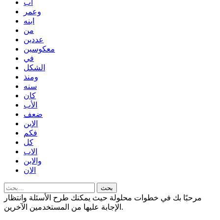
اب
وعمر
ابنه
من
عددين
معكوسين
في
الشكل
ومنذ
سنه
كان
الأب
ضعف
الإبن
فكم
كل
الاب
والابن
الان
مرحبًا بك في خطوات محلولة حيث يمكنك طرح الأسئلة وانتظار
الإجابة عليها من المستخدمين الآخرين.