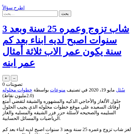
اطرح سؤالاً
شاب تزوج وعمره 25 سنة وبعد 3
سنوات اصبح لديه ابناء بعد كم
سنة يكون عمر الاب ثلاثة أمثال
عمر ابنه
تصويتات
0
سُئل
مايو 19، 2020
في تصنيف
منوعات
بواسطة
خطوات محلوله
(
2.0مليون
نقاط)
حلول الألغاز والأحاجي الذكيه والمشهوره والشيقة لتقضي أمتع
أوقاتك السعيده على موقع خطوات محلوله الذي يجيب الحلول
السليمه والصحيحه لأسئلة حزر فزر الشيقه والمسليه والغاز
الرياضيات والمسائل الحسابية.
لغز شاب تزوج وعمره 25 سنة وبعد 3 سنوات اصبح لديه ابناء بعد كم