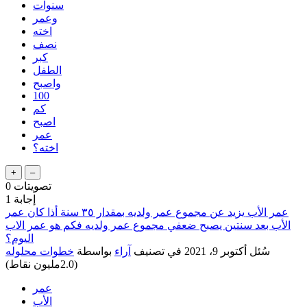
سنوات
وعمر
اخته
نصف
كبر
الطفل
واصبح
100
كم
اصبح
عمر
اخته؟
تصويتات
0
إجابة
1
عمر الأب يزيد عن مجموع عمر ولديه بمقدار ٣٥ سنة أذا كان عمر
الأب بعد سنتين يصبح ضعفي مجموع عمر ولديه فكم هو عمر الاب
اليوم؟
سُئل
أكتوبر 9، 2021
في تصنيف
آراء
بواسطة
خطوات محلوله
(
2.0مليون
نقاط)
عمر
الأب