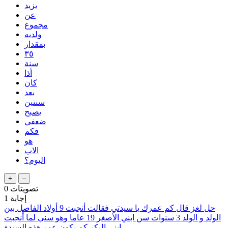
يزيد
عن
مجموع
ولديه
بمقدار
٣٥
سنة
أذا
كان
بعد
سنتين
يصبح
ضعفي
فكم
هو
الاب
اليوم؟
تصويتات
0
إجابة
1
حل لغز قال كم عمرك يا سيدتي فقالت أنجبت 9 أولاد الفاصل بين
الولد و الولد 3 سنوات سن ابني الأصغر 19 عاما وهو سني لما أنجبت
ابني البكر كم يكون عمر هذه السيدة