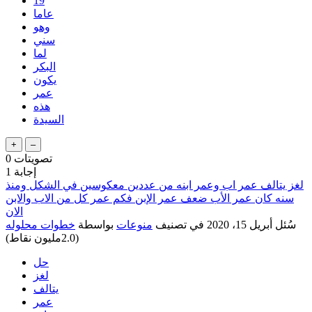
19
عاما
وهو
سني
لما
البكر
يكون
عمر
هذه
السيدة
تصويتات
0
إجابة
1
لغز يتالف عمر اب وعمر ابنه من عددين معكوسين في الشكل ومنذ
سنه كان عمر الأب ضعف عمر الإبن فكم عمر كل من الاب والابن
الان
سُئل
أبريل 15، 2020
في تصنيف
منوعات
بواسطة
خطوات محلوله
(
2.0مليون
نقاط)
حل
لغز
يتالف
عمر