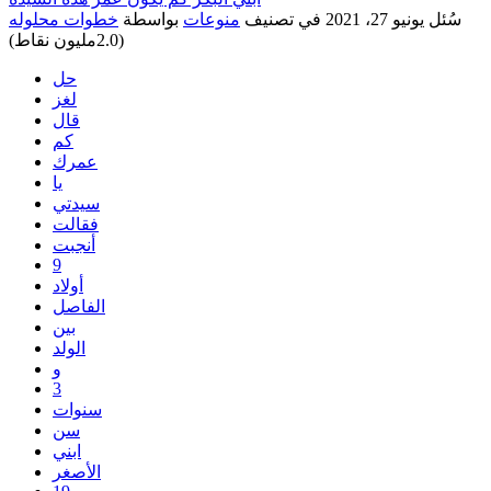
سُئل
يونيو 27، 2021
في تصنيف
منوعات
بواسطة
خطوات محلوله
(
2.0مليون
نقاط)
حل
لغز
قال
كم
عمرك
يا
سيدتي
فقالت
أنجبت
9
أولاد
الفاصل
بين
الولد
و
3
سنوات
سن
ابني
الأصغر