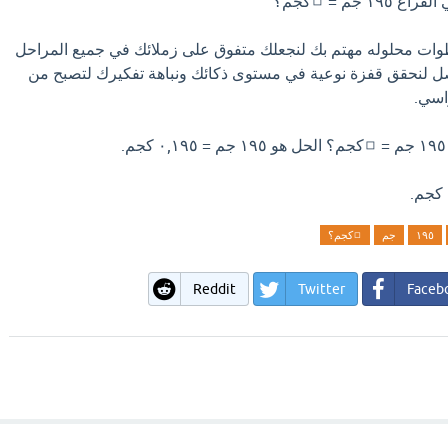
جم = ◻️كجم؟
وات محلوله مهتم بك لنجعلك متفوق على زملائك في جميع المراحل
ل لنحقق قفزة نوعية في مستوى ذكائك ونباهة تفكيرك لتصبح من
اسي.
١٩٥
جم
◻️كجم؟
Reddit
Twitter
Faceb