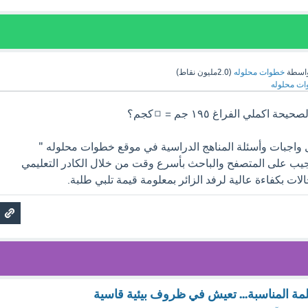
اسطة
خطوات محلوله
(
2.0مليون
نقاط)
ت محلوله
اكملي الفراغ ١٩٥ جم = ◻️كجم؟
اجبات وأسئلة المناهج الدراسية في موقع خطوات محلوله "
kha " الذي يجيب على المتصفح والباحث بأسرع وقت من خلال الكادر التعليمي
ت بكفاءة عالية لرفد الزائر بمعلومة قيمة تلبي طلبة.
لمة المناسبة... تعيش في ظروف بيئية قاسية