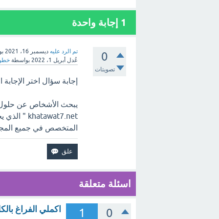
1
إجابة واحدة
تم الرد عليه
ديسمبر 16، 2021
بو
0
عُدل
أبريل 1، 2022
بواسطة
خطوا
تصويتات
إجابة سؤال اختر الإجابة الصحيحة 
يبحث الأشخاص عن حلول و
tawat7.net
المتخصص في جميع المجالا
اسئلة متعلقة
اكملي الفراغ بالك
1
0