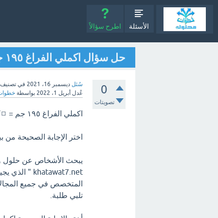
الأسئلة
اطرح سؤالاً
حل سؤال اكملي الفراغ ١٩٥ جم = ◻️كجم؟
سُئل
ديسمبر 16، 2021
في تصنيف
0
عُدل
أبريل 1، 2022
بواسطة
خطوات 
تصويتات
اكملي الفراغ ١٩٥ جم = ◻️كجم؟
اختر الإجابة الصحيحة من بين الخيا
يبحث الأشخاص عن حلول وا
hatawat7.net
المتخصص في جميع المجالات
تلبي طلبة.