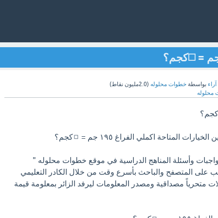
آراء
بواسطة
خطوات محلوله
(
2.0مليون
نقاط)
محلوله
رات المتاحة اكملي الفراغ ١٩٥ جم = ◻️كجم؟
جبات وأسئلة المناهج الدراسية في موقع خطوات محلوله "
k " الذي يجيب على المتصفح والباحث بأسرع وقت من خلال الكادر التعليمي
 متحرياً مصداقية ومصدر المعلومات ليرفد الزائر بمعلومة قيمة