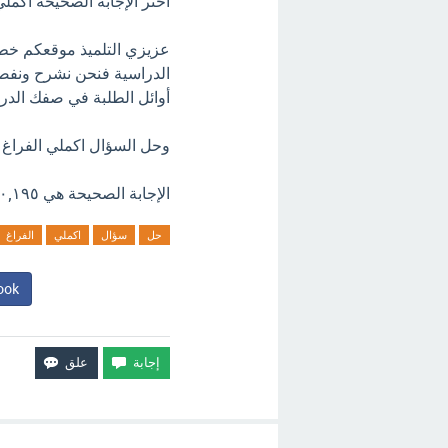
أختر الإجابة الصحيحة اكملي الفراغ ١٩٥ 
عزيزي التلميذ موقعكم خط
الدراسية فنحن نشرح ونفص
أوائل الطلبة في صفك الدر
وحل السؤال اكملي الفراغ ١٩٥ جم = ◻️كجم؟ الحل هو ١٩٥ جم = ٠,١٩٥ كجم.
الإجابة الصحيحة هي ٠,١٩٥ كجم.
حل
سؤال
اكملي
الفراغ
ook