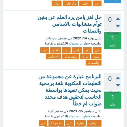
عن
رجلين
والرجلين
توأم
حل لغز يامن يرد العلم عن بنتين
0
توأم متشابهات بالاسامي
والصفات
تصويتات
1
يونيو 14، 2022
سُئل
في تصنيف
منوعات
بواسطة
خطوات محلوله
(
2.0مليون
نقاط)
إجابة
حل
لغز
يامن
يرد
العلم
عن
بنتين
توأم
متشابهات
بالاسامي
والصفات
البرنامج عبارة عن مجموعة من
0
التعليمات المكتوبة بلغة برمجية
بحيث يمكن تنفيذها بواسطة
تصويتات
1
الحاسب لتحقيق هدف محدد
صواب ام خطأ
إجابة
سبتمبر 15، 2023
سُئل
في تصنيف
آراء
بواسطة
خطوات محلوله
(
2.0مليون
نقاط)
البرنامج
عبارة
عن
مجموعة
من