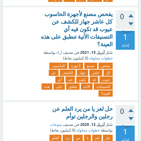
يفحص مصنع لأجهزة الحاسوب
0
كل عاشر جهاز للكشف عن
عيوب قد تكون فيه أي
تصويتات
1
التصنيفات الآتية تنطبق على هذه
العينة؟
إجابة
أبريل 13، 2021
سُئل
في تصنيف
آراء
بواسطة
خطوات محلوله
(
2.0مليون
نقاط)
يفحص
مصنع
لأجهزة
الحاسوب
كل
عاشر
جهاز
للكشف
عن
عيوب
قد
تكون
فيه
أي
التصنيفات
الآتية
تنطبق
على
هذه
العينة؟
حل لغز يا من يرد العلم عن
0
رجلين والرجلين توأم
أبريل 12، 2020
سُئل
في تصنيف
منوعات
تصويتات
1
بواسطة
خطوات محلوله
(
2.0مليون
نقاط)
حل
لغز
يا
من
يرد
العلم
إجابة