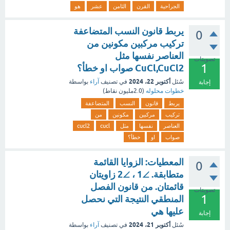
الجراحية
القرن
الثامن
عشر
هو
يربط قانون النسب المتضاعفة
0
تركيب مركبين مكونين من
العناصر نفسها مثل
تصويتات
1
CuCl,CuCl2 صواب او خطأ؟
أكتوبر 22، 2024
سُئل
في تصنيف
آراء
بواسطة
إجابة
خطوات محلوله
(
2.0مليون
نقاط)
يربط
قانون
النسب
المتضاعفة
تركيب
مركبين
مكونين
من
العناصر
نفسها
مثل
cucl
cucl2
صواب
او
خطأ؟
المعطيات: الزوايا القائمة
0
متطابقة. ∠1 ، ∠2 زاويتان
قائمتان. من قانون الفصل
تصويتات
1
المنطقي النتيجة التي نحصل
عليها هي
إجابة
أكتوبر 21، 2024
سُئل
في تصنيف
آراء
بواسطة