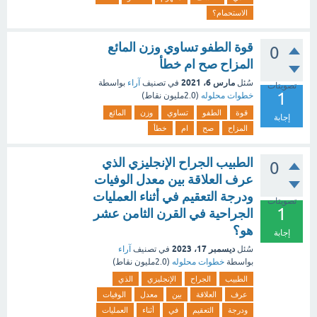
الاستحمام؟
قوة الطفو تساوي وزن المائع
0
المزاح صح ام خطأ
مارس 6، 2021
سُئل
في تصنيف
آراء
بواسطة
تصويتات
1
خطوات محلوله
(
2.0مليون
نقاط)
قوة
الطفو
تساوي
وزن
المائع
إجابة
المزاح
صح
ام
خطأ
الطبيب الجراح الإنجليزي الذي
0
عرف العلاقة بين معدل الوفيات
ودرجة التعقيم في أثناء العمليات
تصويتات
1
الجراحية في القرن الثامن عشر
هو؟
إجابة
ديسمبر 17، 2023
سُئل
في تصنيف
آراء
بواسطة
خطوات محلوله
(
2.0مليون
نقاط)
الطبيب
الجراح
الإنجليزي
الذي
عرف
العلاقة
بين
معدل
الوفيات
ودرجة
التعقيم
في
أثناء
العمليات