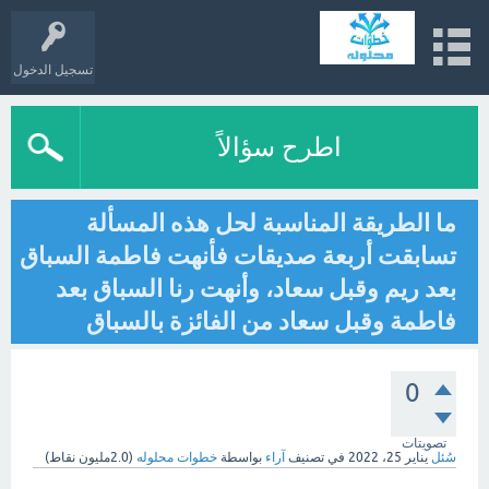
تسجيل الدخول
اطرح سؤالاً
ما الطريقة المناسبة لحل هذه المسألة
تسابقت أربعة صديقات فأنهت فاطمة السباق
بعد ريم وقبل سعاد، وأنهت رنا السباق بعد
فاطمة وقبل سعاد من الفائزة بالسباق
0
تصويتات
سُئل
يناير 25، 2022
في تصنيف
آراء
بواسطة
خطوات محلوله
(
2.0مليون
نقاط)