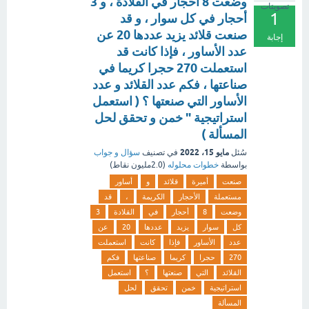
وضعت 8 أحجار في القلادة ، و 3
تصويتات
1
أحجار في كل سوار ، و قد
صنعت قلائد يزيد عددها 20 عن
إجابة
عدد الأساور ، فإذا كانت قد
استعملت 270 حجرا كريما في
صناعتها ، فكم عدد القلائد و عدد
الأساور التي صنعتها ؟ ( استعمل
استراتيجية " خمن و تحقق لحل
المسألة )
مايو 15، 2022
سُئل
في تصنيف
سؤال و جواب
بواسطة
خطوات محلوله
(
2.0مليون
نقاط)
صنعت
أميرة
قلائد
و
أساور
مستعملة
الأحجار
الكريمة
،
قد
وضعت
8
أحجار
في
القلادة
3
كل
سوار
يزيد
عددها
20
عن
عدد
الأساور
فإذا
كانت
استعملت
270
حجرا
كريما
صناعتها
فكم
القلائد
التي
صنعتها
؟
استعمل
استراتيجية
خمن
تحقق
لحل
المسألة