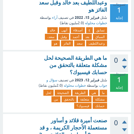
وعبداللطيف بعد خالد وقبل سعد
تصويتات
1
الفائز هو
فبراير 15، 2022
سُئل
في تصنيف
آراء
بواسطة
إجابة
خطوات محلوله
(
2.0مليون
نقاط)
تسابق
٤
أصدقاء
أنهى
خالد
السباق
بعد
أحمد
وقبل
سعد،
وعبداللطيف
سعد
الفائز
هو
ما هي الطريقة الصحيحة لحل
0
مشكلة متعلقة بالتحقق من
حسابك فيسبوك؟
تصويتات
1
فبراير 12، 2023
سُئل
في تصنيف
سؤال و
جواب
بواسطة
خطوات محلوله
(
2.0مليون
نقاط)
إجابة
ما
هي
الطريقة
الصحيحة
لحل
مشكلة
متعلقة
بالتحقق
من
حسابك
فيسبوك؟
صنعت أميرة قلائد و أساور
0
مستعملة الأحجار الكريمة ، و قد