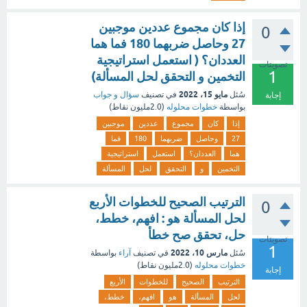
إذا كان مجموع عددين موجبين
0
27 وحاصل ضربهما 180 فما هما
العددان؟ ( استعمل استراتيجية
تصويتات
1
التخمين و التحقق لحل المسألة)
مايو 15، 2022
سُئل
في تصنيف
سؤال و جواب
إجابة
بواسطة
خطوات محلوله
(
2.0مليون
نقاط)
إذا
كان
مجموع
عددين
موجبين
27
وحاصل
ضربهما
180
فما
هما
العددان؟
استعمل
استراتيجية
التخمين
و
التحقق
لحل
المسألة
الترتيب الصحيح للخطوات الأربع
0
لحل المسألة هو : افهم، خطط،
حل، تحقق صح خطأ
تصويتات
1
مارس 10، 2022
سُئل
في تصنيف
آراء
بواسطة
خطوات محلوله
(
2.0مليون
نقاط)
إجابة
الترتيب
الصحيح
للخطوات
الأربع
لحل
المسألة
هو
افهم،
خطط،