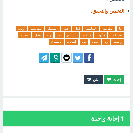
التخمين والتحقق.
ما
الطريقة
المناسبة
لحل
هذه
المسألة
تسابقت
أربعة
صديقات
فأنهت
فاطمة
السباق
بعد
ريم
وقبل
سعاد،
وأنهت
رنا
سعاد
من
الفائزة
بالسباق
1
إجابة واحدة