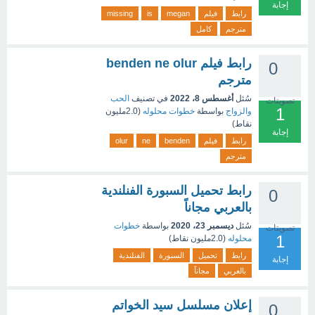
إجابة
رابط
فيلم
megan
is
missing
مترجم
كامل
رابط فيلم benden ne olur
0
مترجم
سُئل
أغسطس 8، 2022
في تصنيف
الحب
تصويتات
1
والزواج
بواسطة
خطوات محلوله
(
2.0مليون
نقاط)
إجابة
رابط
فيلم
benden
ne
olur
مترجم
رابط تحميل السبورة الفنلندية
0
بالعربي مجاناً
سُئل
ديسمبر 23، 2020
بواسطة
خطوات
تصويتات
1
محلوله
(
2.0مليون
نقاط)
رابط
تحميل
السبورة
الفنلندية
إجابة
بالعربي
مجاناً
إعلان مسلسل سيد الخواتم
0