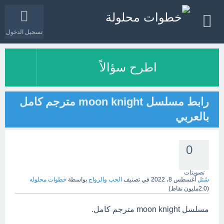
تسجيل الدخول
اطرح سؤالاً
رابط مسلسل moon knight مترجم كامل
بالعربي
0
تصويتات
سُئل
أغسطس 8، 2022
في تصنيف
الحب والزواج
بواسطة
خطوات محلوله
(
2.0مليون
نقاط)
مسلسل moon knight مترجم كامل.