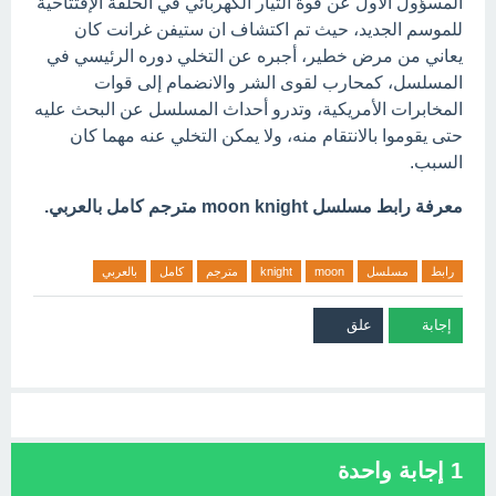
المسؤول الأول عن قوة التيار الكهربائي في الحلقة الإفتتاحية
للموسم الجديد، حيث تم اكتشاف ان ستيفن غرانت كان
يعاني من مرض خطير، أجبره عن التخلي دوره الرئيسي في
المسلسل، كمحارب لقوى الشر والانضمام إلى قوات
المخابرات الأمريكية، وتدرو أحداث المسلسل عن البحث عليه
حتى يقوموا بالانتقام منه، ولا يمكن التخلي عنه مهما كان
السبب.
معرفة رابط مسلسل moon knight مترجم كامل بالعربي.
رابط
مسلسل
moon
knight
مترجم
كامل
بالعربي
1
إجابة واحدة