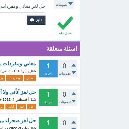
تصويتات
حل لغز معاني ومفردات كلمه شجاع من 
أفضل إجابة
اسئلة متعلقة
معاني ومفردات يزيد 
1
0
يناير 18، 2021
سُئل
في ت
تصويتات
إجابة
معاني
ومفردات
يزي
حل لغز أتأنى ولا أتعجل من 5 حر
1
0
أغسطس 1، 2022
سُئل
ف
تصويتات
إجابة
حل
لغز
أتأنى
ول
حل لغز صحراء من 5 حروف كلمات متقا
1
0
يوليو 9، 2022
سُئل
في تص