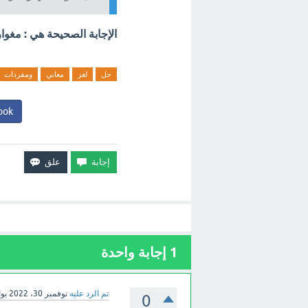
الإجابة الصحيحة هي : مغوار
حل
لغز
معاني
ومفردات
ook
1
إجابة واحدة
تم الرد عليه
نوفمبر 30، 2022
بو
0