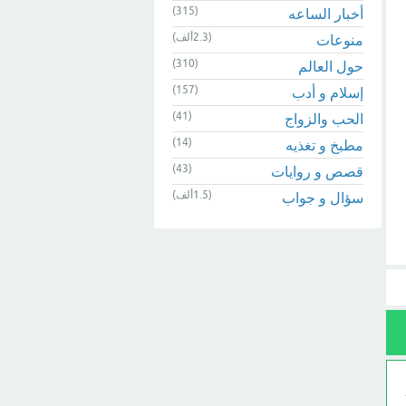
(315)
أخبار الساعه
(2.3ألف)
منوعات
(310)
حول العالم
(157)
إسلام و أدب
(41)
الحب والزواج
(14)
مطبخ و تغذيه
(43)
قصص و روايات
(1.5ألف)
سؤال و جواب