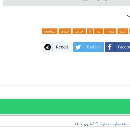
.
كلمه
شجاع
من
5
حروف
كلمات
متقاطعة
Reddit
Twitter
Faceb
اسطة
خطوات محلوله
(
2.0مليون
نقاط)